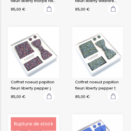
fleuri liberty thorpe hill
fleuri liberty wiltshire
b
bud aurore a
85,00
€
85,00
€
Coffret noeud papillon
Coffret noeud papillon
fleuri liberty pepper j
fleuri liberty pepper t
85,00
€
85,00
€
Rupture de stock