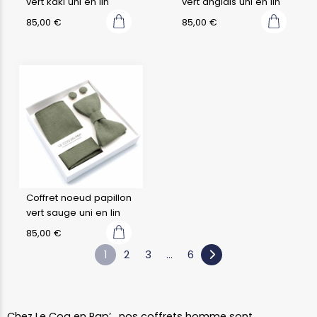
vert kaki uni en lin
vert anglais uni en lin
85,00
€
85,00
€
Coffret noeud papillon
vert sauge uni en lin
85,00
€
1
2
3
…
6
Chez Le Coq en Pap’ , nos coffrets homme sont