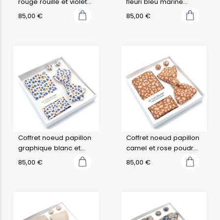
rouge rouille et violet
fleuri bleu marine
graffiti
camélia
85,00
€
85,00
€
Coffret noeud papillon
Coffret noeud papillon
graphique blanc et
camel et rose poudré
bleu apache
graffiti
85,00
€
85,00
€