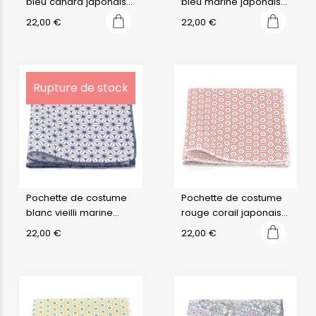
bleu canard japonais
bleu marine japonais
saki
saki
22,00
€
22,00
€
Rupture de stock
Pochette de costume
Pochette de costume
blanc vieilli marine
rouge corail japonais
japonais fuji
kobe
22,00
€
22,00
€