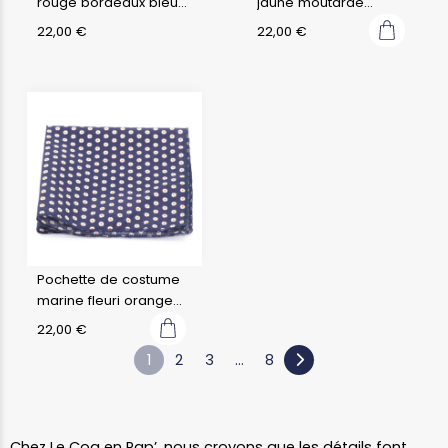
rouge bordeaux bleu
jaune moutarde
pétrole fleuri liberty
japonais fuji
22,00
€
22,00
€
Pochette de costume
marine fleuri orange
blanc
22,00
€
1
2
3
…
8
Chez Le Coq en Pap’, nous croyons que les détails font