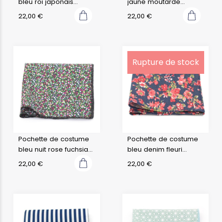
bleu roi japonais
jaune moutarde
seigaiha
japonais saki
22,00
€
22,00
€
Rupture de stock
Pochette de costume
Pochette de costume
bleu nuit rose fuchsia
bleu denim fleuri
vert fleuri
amaryllis
22,00
€
22,00
€