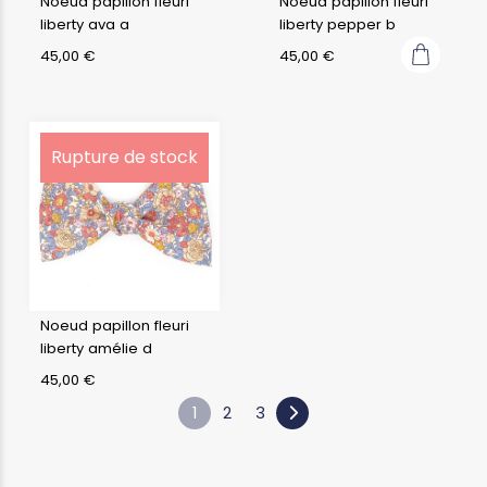
Noeud papillon fleuri
Noeud papillon fleuri
liberty ava a
liberty pepper b
45,00
€
45,00
€
Rupture de stock
Noeud papillon fleuri
liberty amélie d
45,00
€
1
2
3