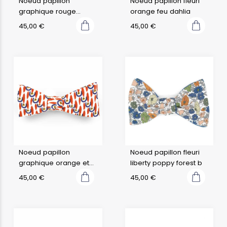
Noeud papillon
Noeud papillon fleuri
graphique rouge
orange feu dahlia
argile apache
45,00
€
45,00
€
Noeud papillon
Noeud papillon fleuri
graphique orange et
liberty poppy forest b
bleu apache
45,00
€
45,00
€