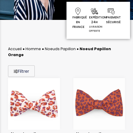
FABRIQUÉ
EXPÉDITION
PAIEMENT
EN
24H
SÉCURISÉ
FRANCE
LIVRAISON
OFFERTE
Accueil
●
Homme
●
Noeuds Papillon
●
Noeud Papillon
Orange
Filtrer