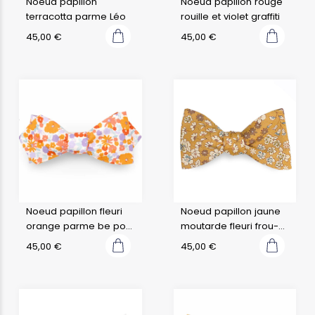
Noeud papillon
Noeud papillon rouge
terracotta parme Léo
rouille et violet graffiti
45,00
€
45,00
€
Noeud papillon fleuri
Noeud papillon jaune
orange parme be pop
moutarde fleuri frou-
70's d
frou
45,00
€
45,00
€