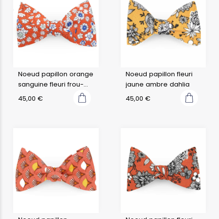
Noeud papillon orange
Noeud papillon fleuri
sanguine fleuri frou-
jaune ambre dahlia
frou
45,00
€
45,00
€