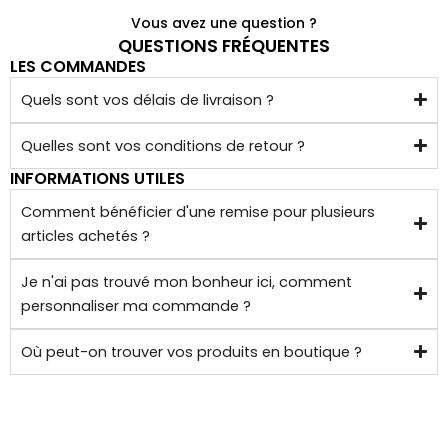
plaisir 
Je 
Vous avez une question ?
de 
reco
QUESTIONS FRÉQUENTES
pouv
mma
LES COMMANDES
oir 
nde 
Quels sont vos délais de livraison ?
porte
forte
r des 
ment 
Quelles sont vos conditions de retour ?
noeu
!
INFORMATIONS UTILES
ds 
Merci 
Comment bénéficier d'une remise pour plusieurs
papill
beau
articles achetés ?
ons/
coup 
acce
à eux 
Je n'ai pas trouvé mon bonheur ici, comment
ssoir
encor
personnaliser ma commande ?
es de 
e!
qualit
Où peut-on trouver vos produits en boutique ?
é 
conf
ectio
nnés 