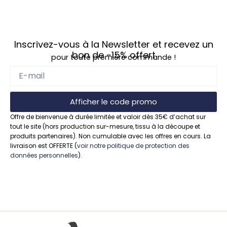
à 
quelq
ues 
Inscrivez-vous à la Newsletter et recevez un
kilom
bon de
-15%
offert
pour toute première commande !
ètres 
de 
chez 
soi.
Afficher le code promo
Offre de bienvenue à durée limitée et valoir dès 35€ d’achat sur
tout le site (hors production sur-mesure, tissu à la découpe et
produits partenaires). Non cumulable avec les offres en cours. La
livraison est OFFERTE (
voir notre politique de protection des
données personnelles
).