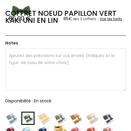
COFFRET NOEUD PAPILLON VERT
85,00
€
KAKI UNI EN LIN
85€
dès 3 coffrets -
Voir les tarifs
Notes
quantité
Disponibilité :
En stock
de
Coffret
noeud
papillon
vert