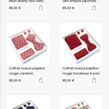
fleuri liberty new betsy
vert empire japonais
ann b
leafy
85,00
€
85,00
€
Coffret noeud papillon
Coffret noeud papillon
rouge cardinal
rouge bordeaux à pois
japonais seigaiha
85,00
€
85,00
€