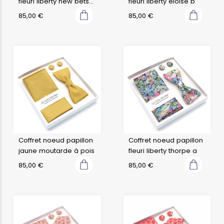
fleuri liberty new betsy
fleuri liberty eloïse b
ann e
85,00
€
85,00
€
Coffret noeud papillon
Coffret noeud papillon
jaune moutarde à pois
fleuri liberty thorpe a
85,00
€
85,00
€