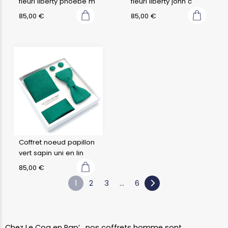
fleuri liberty phoebe m
fleuri liberty john c
85,00
€
85,00
€
Coffret noeud papillon
vert sapin uni en lin
85,00
€
1
2
3
…
6
Chez Le Coq en Pap’ , nos coffrets homme sont