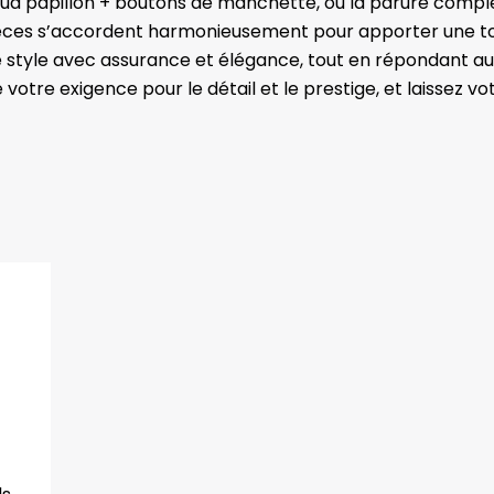
d papillon + boutons de manchette, ou la parure complète
ièces s’accordent harmonieusement pour apporter une to
tre style avec assurance et élégance, tout en répondant a
 votre exigence pour le détail et le prestige, et laissez vo