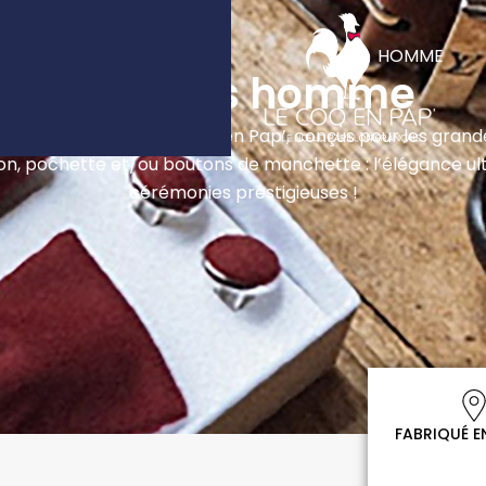
RIQUÉ EN FRANCE
Ouv
HOMME
Coffrets homme
s coffrets homme Le Coq en Pap’, conçus pour les grand
n, pochette et/ou boutons de manchette : l’élégance ul
cérémonies prestigieuses !
FABRIQUÉ E