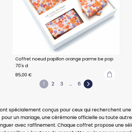
Coffret noeud papillon orange parme be pop
70's d
85,00
€
1
2
3
…
6
sont spécialement conçus pour ceux qui recherchent une 
t pour un mariage, une cérémonie officielle ou toute aut
inguer avec raffinement. Chaque coffret propose une sé