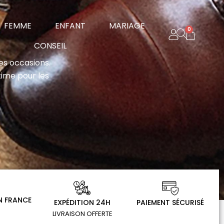
rir Homme
Ouvrir Femme
Ouvrir Enfant
Ouvrir Mariage
FEMME
ENFANT
MARIAGE
0
Panier
Ouvrir Conseil
CONSEIL
es occasions.
time pour les
N FRANCE
EXPÉDITION 24H
PAIEMENT SÉCURISÉ
LIVRAISON OFFERTE