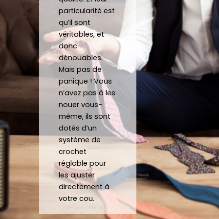
atten
d sur 
ca
particularité est
tes.
mesu
au
qu’il sont
C’est 
re.
véritables, et
un 
donc
dénouables.
plaisir 
Je 
Mais pas de
de 
reco
panique ! Vous
pouv
mma
n’avez pas à les
oir 
nde 
nouer vous-
porte
forte
même, ils sont
r des 
ment 
dotés d’un
noeu
!
système de
ds 
Merci 
crochet
papill
beau
réglable pour
ons/
coup 
les ajuster
acce
à eux 
directement à
ssoir
encor
votre cou.
es de 
e!