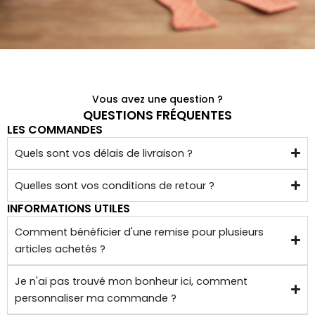
qualit
é 
conf
ectio
nnés 
à 
Vous avez une question ?
quelq
QUESTIONS FRÉQUENTES
LES COMMANDES
ues 
kilom
Quels sont vos délais de livraison ?
ètres 
de 
Quelles sont vos conditions de retour ?
chez 
INFORMATIONS UTILES
soi.
Comment bénéficier d'une remise pour plusieurs
articles achetés ?
Je n'ai pas trouvé mon bonheur ici, comment
personnaliser ma commande ?