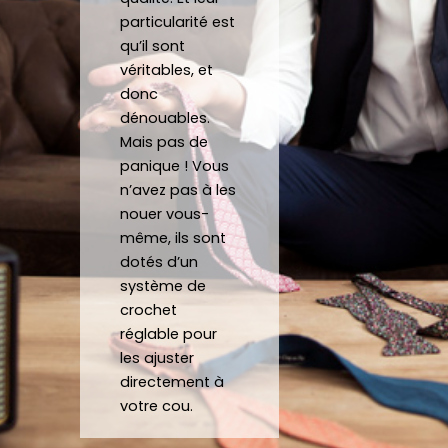
atten
d sur 
ca
particularité est
tes.
mesu
au
qu’il sont
C’est 
re.
véritables, et
un 
donc
dénouables.
plaisir 
Je 
Mais pas de
de 
reco
panique ! Vous
pouv
mma
n’avez pas à les
oir 
nde 
nouer vous-
porte
forte
même, ils sont
r des 
ment 
dotés d’un
noeu
!
système de
ds 
Merci 
crochet
papill
beau
réglable pour
ons/
coup 
les ajuster
acce
à eux 
directement à
ssoir
encor
votre cou.
es de 
e!