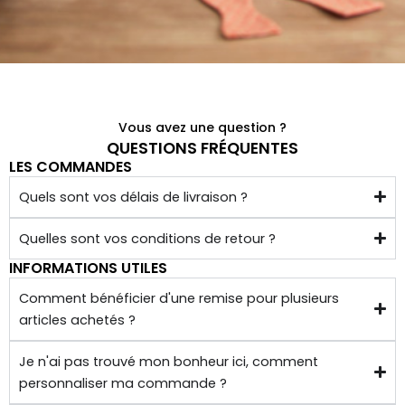
qualit
é 
conf
ectio
nnés 
à 
Vous avez une question ?
quelq
QUESTIONS FRÉQUENTES
LES COMMANDES
ues 
kilom
Quels sont vos délais de livraison ?
ètres 
de 
Quelles sont vos conditions de retour ?
chez 
INFORMATIONS UTILES
soi.
Comment bénéficier d'une remise pour plusieurs
articles achetés ?
Je n'ai pas trouvé mon bonheur ici, comment
personnaliser ma commande ?