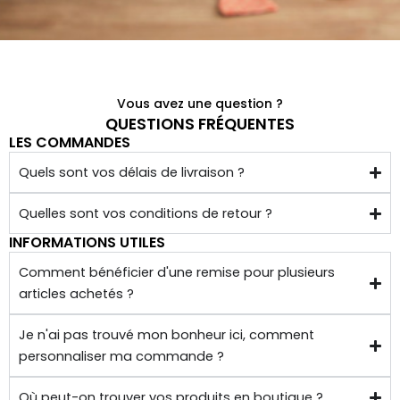
é 
conf
ectio
nnés 
à 
Vous avez une question ?
quelq
QUESTIONS FRÉQUENTES
LES COMMANDES
ues 
kilom
Quels sont vos délais de livraison ?
ètres 
de 
Quelles sont vos conditions de retour ?
chez 
INFORMATIONS UTILES
soi.
Comment bénéficier d'une remise pour plusieurs
articles achetés ?
Je n'ai pas trouvé mon bonheur ici, comment
personnaliser ma commande ?
Où peut-on trouver vos produits en boutique ?