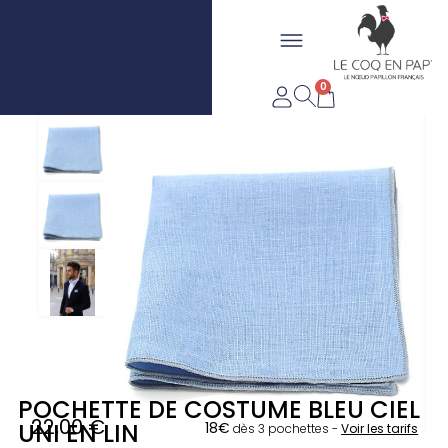
Aller
Flyout
au
LIVRAISON OFFERTE DÈS
FABRIQUÉ EN FRANCE
contenu
Menu
20€*
0
Panier
POCHETTE DE COSTUME BLEU CIEL
22,00
€
UNI EN LIN
18€
dès 3 pochettes -
Voir les tarifs