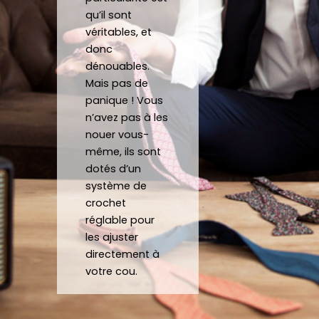
tes.
mesu
au
qu’il sont
C’est 
re.
véritables, et
un 
donc
dénouables.
plaisir 
Je 
Mais pas de
de 
reco
panique ! Vous
pouv
mma
n’avez pas à les
oir 
nde 
nouer vous-
porte
forte
même, ils sont
r des 
ment 
dotés d’un
noeu
!
système de
ds 
Merci 
crochet
papill
beau
réglable pour
ons/
coup 
les ajuster
acce
à eux 
directement à
ssoir
encor
votre cou.
es de 
e!
qualit