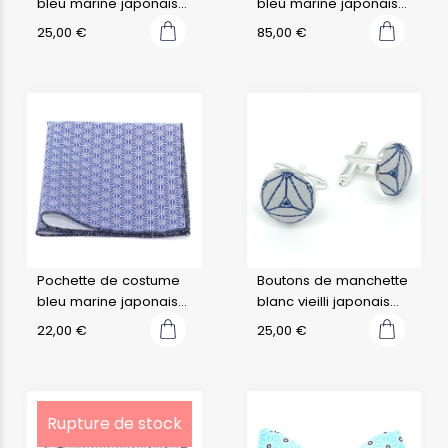
bleu marine japonais
bleu marine japonais
saki
saki
25,00
€
85,00
€
Pochette de costume
Boutons de manchette
bleu marine japonais
blanc vieilli japonais
saki
fuji
22,00
€
25,00
€
Rupture de stock