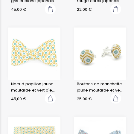
gris et blanc japonais
rouge corail japonais
kobe
kobe
45,00
€
22,00
€
Noeud papillon jaune
Boutons de manchette
moutarde et vert d'eau
jaune moutarde et vert
japonais kobe
d'eau japonais kobe
45,00
€
25,00
€