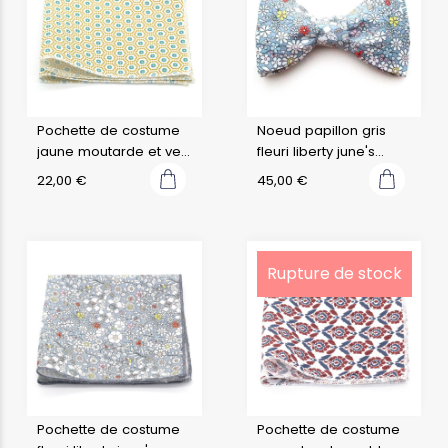
Pochette de costume
Noeud papillon gris
jaune moutarde et vert
fleuri liberty june's
d'eau japonais kobe
meadow f
22,00
€
45,00
€
Rupture de stock
Pochette de costume
Pochette de costume