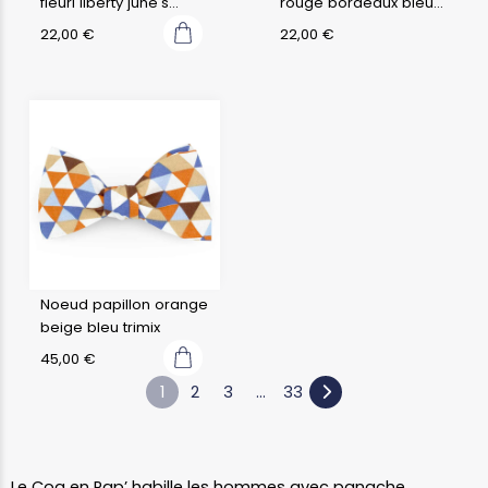
fleuri liberty june's
rouge bordeaux bleu
meadow f
pétrole fleuri liberty
22,00
€
22,00
€
Noeud papillon orange
beige bleu trimix
45,00
€
1
2
3
…
33
Le Coq en Pap’ habille les hommes avec panache.