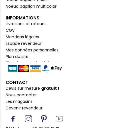
Noeud papillon multicolor
INFORMATIONS
Livraisons et retours
CGV
Mentions légales
Espace revendeur
Mes données personnelles
Plan du site
Paiement sécurisé
CONTACT
Devis sur mesure
gratuit !
Nous contacter
Les magasins
Devenir revendeur
I
I
P
Y
c
n
i
o