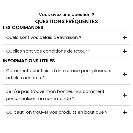
nnés 
à 
Vous avez une question ?
quelq
QUESTIONS FRÉQUENTES
LES COMMANDES
ues 
kilom
Quels sont vos délais de livraison ?
ètres 
de 
Quelles sont vos conditions de retour ?
chez 
INFORMATIONS UTILES
soi.
Comment bénéficier d'une remise pour plusieurs
articles achetés ?
Je n'ai pas trouvé mon bonheur ici, comment
personnaliser ma commande ?
Où peut-on trouver vos produits en boutique ?