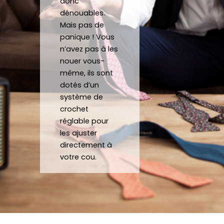
un 
donc
dénouables.
plaisir 
Je 
Mais pas de
de 
reco
panique ! Vous
pouv
mma
n’avez pas à les
oir 
nde 
nouer vous-
porte
forte
même, ils sont
r des 
ment 
dotés d’un
noeu
!
système de
ds 
Merci 
crochet
papill
beau
réglable pour
ons/
coup 
les ajuster
acce
à eux 
directement à
ssoir
encor
votre cou.
es de 
e!
qualit
é 
conf
ectio