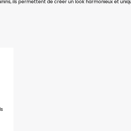
nins, ils permettent de créer un look harmonieux et uniq
ls