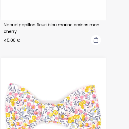
Noeud papillon fleuri bleu marine cerises mon
cherry
45,00
€