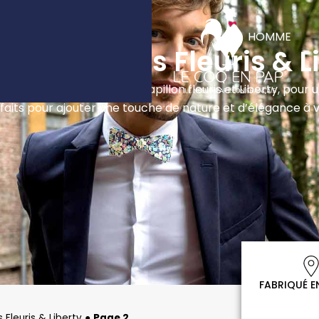
RIQUÉ EN FRANCE
Ouv
HOMME
s papillons Fleuris & L
re collection de nœuds papillon fleuris et Liberty, pour un
rfaits pour ajouter une touche de nature et d’élégance à v
FABRIQUÉ E
 Fleuris & Liberty
●
Page 2