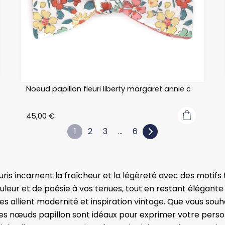
Noeud papillon fleuri liberty margaret annie c
45,00
€
1
2
3
…
6
ris incarnent la fraîcheur et la légèreté avec des motifs 
eur et de poésie à vos tenues, tout en restant élégante e
es allient modernité et inspiration vintage. Que vous sou
ces nœuds papillon sont idéaux pour exprimer votre pers