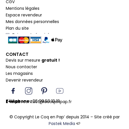
CGV
Mentions légales
Espace revendeur
Mes données personnelles
Plan du site
Paiement sécurisé
CONTACT
Devis sur mesure
gratuit !
Nous contacter
Les magasins
Devenir revendeur
I
I
P
Y
c
n
i
o
o
s
n
u
Téléphone :
06 99 59 10 19
E-mail :
contact@lecoqenpap.fr
n
t
t
t
F
a
e
u
© Copyright Le Coq en Pap’ depuis 2014 – Site créé par
a
g
r
b
Pastek Media
🍉