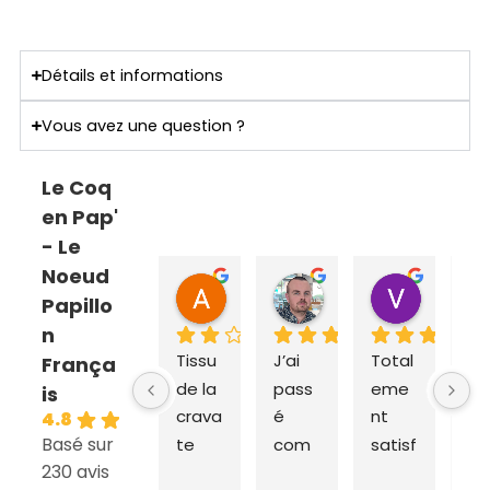
Détails et informations
Vous avez une question ?
Le Coq
en Pap'
- Le
Noeud
ANNE SOPHIE Bonnet
Sebastien Caillier
Valent
Papillo
il y a 2 mois
il y a 3 mois
il y a 4 m
n
Tissu 
J’ai 
Total
Ex
França
de la 
pass
eme
dit
is
crava
é 
nt 
ra
4.8
Basé sur
te 
com
satisf
e e
230 avis
très 
man
ait du 
liv