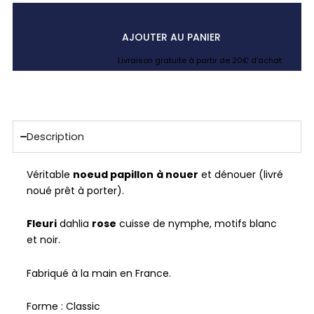
AJOUTER AU PANIER
Livraison gratuite à partir de 20€ d’achat
Description
Véritable
noeud papillon
à nouer
et dénouer (livré
noué prêt à porter).
Fleuri
dahlia
rose
cuisse de nymphe, motifs blanc
et noir.
Fabriqué à la main en France.
Forme : Classic