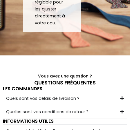
réglable pour
ons/
coup 
les ajuster
acce
à eux 
directement à
ssoir
encor
votre cou.
es de 
e!
qualit
é 
conf
ectio
nnés 
à 
Vous avez une question ?
quelq
QUESTIONS FRÉQUENTES
LES COMMANDES
ues 
kilom
Quels sont vos délais de livraison ?
ètres 
de 
Quelles sont vos conditions de retour ?
chez 
INFORMATIONS UTILES
soi.