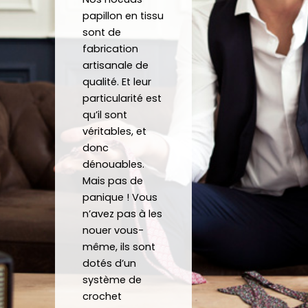
crava
nd 
gratu
co
papillon en tissu
te 12 
parfa
item
j'a
sont de
heure
item
ent 
off
fabrication
s
ent à 
un 
un 
artisanale de
mes 
Noeu
su
qualité. Et leur
atten
d sur 
ca
particularité est
tes.
mesu
au
qu’il sont
C’est 
re.
véritables, et
un 
donc
dénouables.
plaisir 
Je 
Mais pas de
de 
reco
panique ! Vous
pouv
mma
n’avez pas à les
oir 
nde 
nouer vous-
porte
forte
même, ils sont
r des 
ment 
dotés d’un
noeu
!
système de
ds 
Merci 
crochet
papill
beau