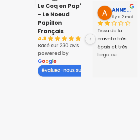
Le Coq en Pap'
ANNE SOPHIE Bonnet
- Le Noeud
il y a 2 mois
Papillon
Tissu de la 
Français
4.8
cravate très 
Basé sur 230 avis
épais et très 
powered by
large au 
G
o
o
g
l
e
niveau du col, 
évaluez-nous sur
cela 
dépassait au 
niveau des 
cols de 
chemise, il a 
fallu plier le 
tissu. Et le 
tissu est très 
froissé et 