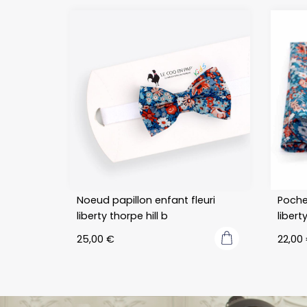
gondolé après 
avoir porté la 
cravate 12 
heures
Noeud papillon enfant fleuri
Poche
liberty thorpe hill b
libert
25,00
€
22,00