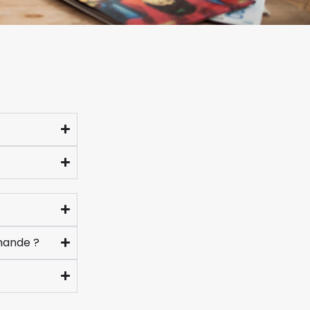
toute sécuri
!
mande ?