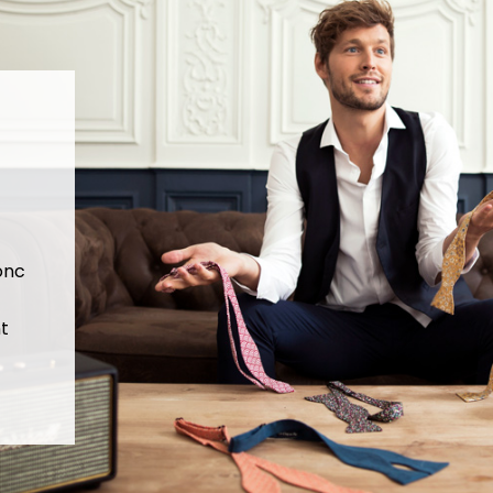
donc
t