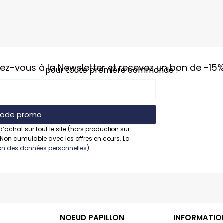
vez-vous à la Newsletter et recevez un bon de
-15
pour toute première commande !
 code promo
d’achat sur tout le site (hors production sur-
 Non cumulable avec les offres en cours. La
tion des données personnelles
).
NOEUD PAPILLON
INFORMATIO