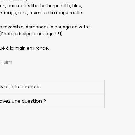
on, aux motifs liberty thorpe hill b, bleu,
Vincent Mahy
Pascale Le Chevanche
Sylvi
, rouge, rose, revers en lin rouge rouille.
is
il y a 5 mois
il y a 6 mois
il y a 
e réversible, demandez le nouage de votre
Produits de 
Très satisfaite
Très bonne 
(Photo principale: nouage n°1)
qualité et 
expérience 
équipe 
lors de ma 
ué à la main en France.
réactive.
commande.
Très bien, je 
Suite à une 
: Slim
recommande 
rupture de 
vivement !
stock d’un 
noeud 
ls et informations
papillon, j'ai 
été 
avez une question ?
contactée, 
par télépho
pour me le 
signaler et 