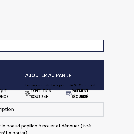
AJOUTER AU PANIER
Livraison gratuite à partir de 20€ d’achat
IQUÉ
EXPÉDITION
PAIEMENT
RANCE
SOUS 24H
SÉCURISÉ
iption
ble noeud papillon à nouer et dénouer (livré
rêt à porter).