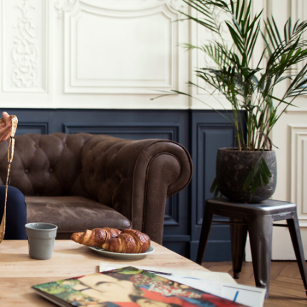
le noeud 
papillon allai
être porté. 
petit couac
paiement qu
était réglé 
le lendemain
Franchement
artisan/c
erçant très 
sérieux. La 
livraison a é
très rapide 
la qualité es
au rendez-
vous. La 
qualité en 