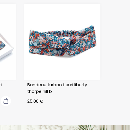
proposer un
autre modèl
Le monsieur
au téléphon
a été 
charmant et
pris le temp
de demande
des 
renseigne
ts, afin que l
nouveau 
i
Bandeau turban fleuri liberty
thorpe hill b
modèle 
corresponde
25,00
€
mon goût 
mais aussi à
l’occasion 
pour laquell