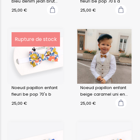
bleu denim jean brut
fleuri be pop 70's a
foncé
25,00
€
25,00
€
Rupture de stock
Noeud papillon enfant
Noeud papillon enfant
fleuri be pop 70's b
beige caramel uni en
lin
25,00
€
25,00
€