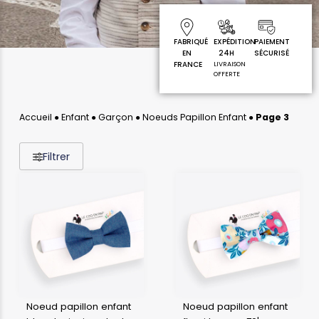
FABRIQUÉ
EXPÉDITION
PAIEMENT
EN
24H
SÉCURISÉ
FRANCE
LIVRAISON
OFFERTE
Accueil
●
Enfant
●
Garçon
●
Noeuds Papillon Enfant
●
Page 3
Filtrer
Noeud papillon enfant
Noeud papillon enfant