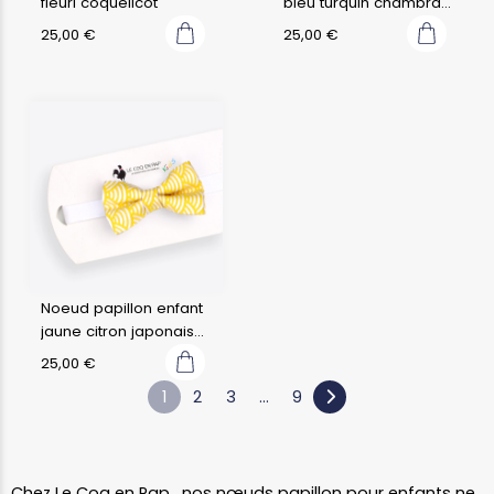
fleuri coquelicot
bleu turquin chambray
fleuri
25,00
€
25,00
€
Noeud papillon enfant
jaune citron japonais
seigaiha
25,00
€
1
2
3
…
9
Chez Le Coq en Pap , nos nœuds papillon pour enfants ne