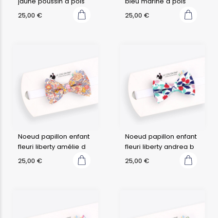
jaune poussin à pois
bleu marine à pois
25,00
€
25,00
€
Noeud papillon enfant
Noeud papillon enfant
fleuri liberty amélie d
fleuri liberty andrea b
25,00
€
25,00
€