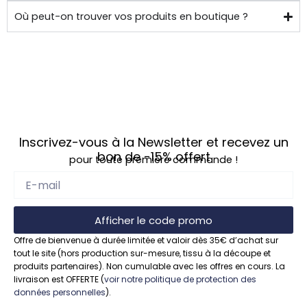
de 
Où peut-on trouver vos produits en boutique ?
chez 
soi.
Inscrivez-vous à la Newsletter et recevez un
bon de
-15%
offert
pour toute première commande !
Afficher le code promo
Offre de bienvenue à durée limitée et valoir dès 35€ d’achat sur
tout le site (hors production sur-mesure, tissu à la découpe et
produits partenaires). Non cumulable avec les offres en cours. La
livraison est OFFERTE (
voir notre politique de protection des
données personnelles
).