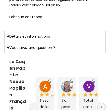
Coloris vert céladon uni en lin.
Fabriqué en France.
Détails et informations
Vous avez une question ?
Le Coq
en Pap'
- Le
Noeud
ANNE SOPHIE Bonnet
Sebastien Caillier
Valent
Papillo
il y a 2 mois
il y a 3 mois
il y a 4 m
n
Tissu 
J’ai 
Total
Ex
França
de la 
pass
eme
dit
is