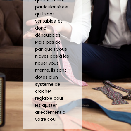
qualité. Et leur
avoir 
man
noeu
sit
particularité est
porté 
de 
d et 
Mer
qu’il sont
la 
répo
fait 
be
véritables, et
crava
nd 
gratu
co
donc
te 12 
parfa
item
j'a
dénouables.
heure
item
ent 
off
Mais pas de
s
ent à 
un 
un 
panique ! Vous
mes 
Noeu
su
n’avez pas à les
nouer vous-
atten
d sur 
ca
même, ils sont
tes.
mesu
au
dotés d’un
C’est 
re.
système de
un 
crochet
plaisir 
Je 
réglable pour
de 
reco
les ajuster
pouv
mma
directement à
oir 
nde 
votre cou.
porte
forte
r des 
ment 