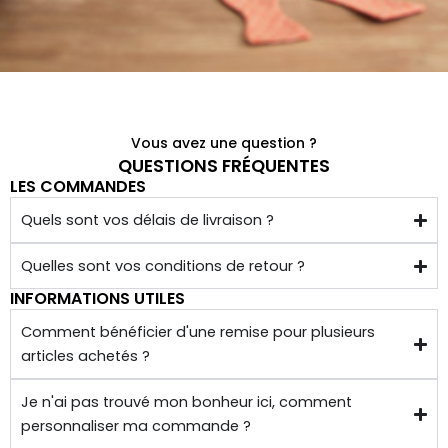
noeu
!
ds 
Merci 
papill
beau
ons/
coup 
acce
à eux 
Vous avez une question ?
ssoir
encor
QUESTIONS FRÉQUENTES
es de 
e!
LES COMMANDES
qualit
Quels sont vos délais de livraison ?
é 
conf
Quelles sont vos conditions de retour ?
ectio
INFORMATIONS UTILES
nnés 
à 
Comment bénéficier d'une remise pour plusieurs
articles achetés ?
quelq
ues 
Je n'ai pas trouvé mon bonheur ici, comment
kilom
personnaliser ma commande ?
ètres 