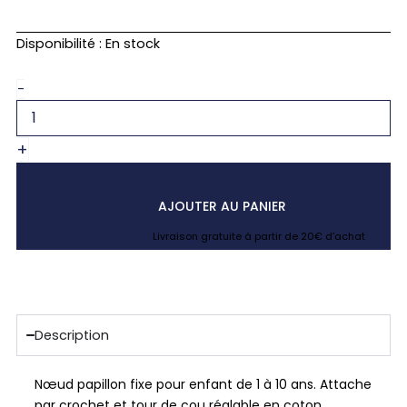
quantité
Disponibilité :
En stock
de
Noeud
-
papillon
enfant
vert
+
céladon
uni
en
lin
AJOUTER AU PANIER
Livraison gratuite à partir de 20€ d’achat
Description
Nœud papillon fixe pour enfant de 1 à 10 ans. Attache
par crochet et tour de cou réglable en coton.