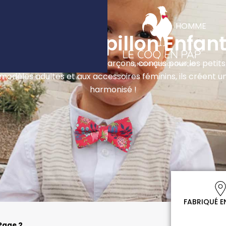
RIQUÉ EN FRANCE
Ouv
HOMME
Noeuds Papillon Enfan
nos nœuds papillon pour garçons, conçus pour les petits
modèles adultes et aux accessoires féminins, ils créent un
harmonisé !
FABRIQUÉ E
Page 2