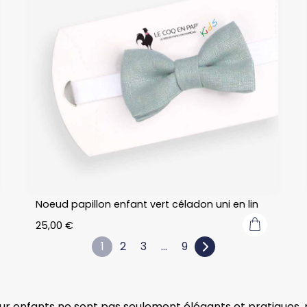
Noeud papillon enfant vert céladon uni en lin
25,00
€
1
2
3
…
9
r enfants ne sont pas seulement élégants et pratiques, 