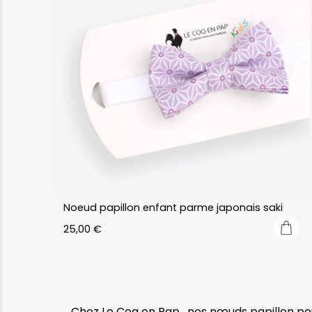
Noeud papillon enfant parme japonais saki
25,00
€
Chez Le Coq en Pap , nos nœuds papillon pou