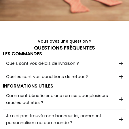
noeu
!
ds 
Merci 
papill
beau
ons/
coup 
acce
à eux 
Vous avez une question ?
ssoir
encor
QUESTIONS FRÉQUENTES
es de 
e!
LES COMMANDES
qualit
Quels sont vos délais de livraison ?
é 
conf
Quelles sont vos conditions de retour ?
ectio
INFORMATIONS UTILES
nnés 
à 
Comment bénéficier d'une remise pour plusieurs
articles achetés ?
quelq
ues 
Je n'ai pas trouvé mon bonheur ici, comment
kilom
personnaliser ma commande ?
ètres 