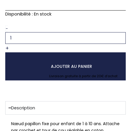
quantité
Disponibilité :
En stock
de
Noeud
-
papillon
enfant
jaune
+
moutarde
japonais
fuji
AJOUTER AU PANIER
Livraison gratuite à partir de 20€ d’achat
Description
Nœud papillon fixe pour enfant de 1 à 10 ans. Attache
par crochet et tour de cou réglable en coton.