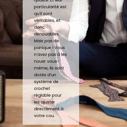
qualité. Et leur
avoir 
man
noeu
sit
particularité est
porté 
de 
d et 
Mer
qu’il sont
la 
répo
fait 
be
véritables, et
crava
nd 
gratu
co
donc
te 12 
parfa
item
j'a
dénouables.
heure
item
ent 
off
Mais pas de
s
ent à 
un 
un 
panique ! Vous
mes 
Noeu
su
n’avez pas à les
nouer vous-
atten
d sur 
ca
même, ils sont
tes.
mesu
au
dotés d’un
C’est 
re.
système de
un 
crochet
plaisir 
Je 
réglable pour
de 
reco
les ajuster
pouv
mma
directement à
oir 
nde 
votre cou.
porte
forte
r des 
ment 