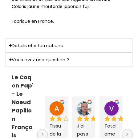
Coloris jaune moutarde japonais fuji.
Fabriqué en France.
Détails et informations
Vous avez une question ?
Le Coq
en Pap'
- Le
Noeud
ANNE SOPHIE Bonnet
Sebastien Caillier
Valent
Papillo
il y a 2 mois
il y a 3 mois
il y a 4 m
n
Tissu 
J’ai 
Total
Ex
França
de la 
pass
eme
dit
is