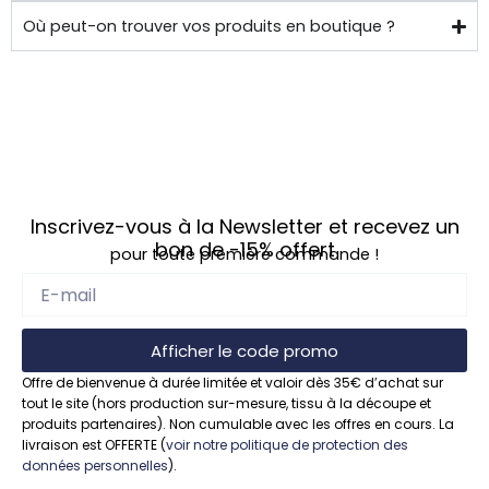
de 
Où peut-on trouver vos produits en boutique ?
chez 
soi.
Inscrivez-vous à la Newsletter et recevez un
bon de
-15%
offert
pour toute première commande !
Afficher le code promo
Offre de bienvenue à durée limitée et valoir dès 35€ d’achat sur
tout le site (hors production sur-mesure, tissu à la découpe et
produits partenaires). Non cumulable avec les offres en cours. La
livraison est OFFERTE (
voir notre politique de protection des
données personnelles
).