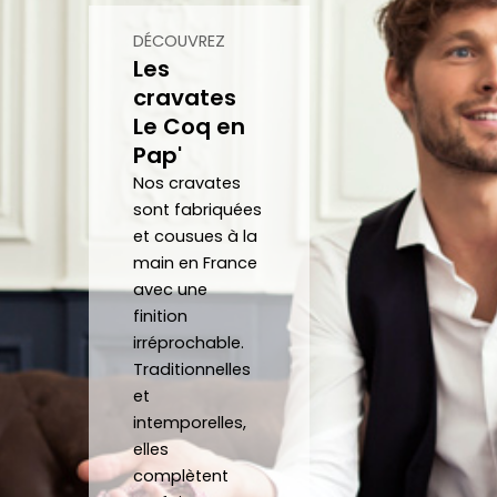
papill
beau
DÉCOUVREZ
ons/
coup 
Les
acce
à eux 
cravates
ssoir
encor
Le Coq en
es de 
e!
Pap'
qualit
Nos cravates
é 
sont fabriquées
conf
et cousues à la
ectio
main en France
nnés 
avec une
à 
finition
quelq
irréprochable.
ues 
Traditionnelles
kilom
et
intemporelles,
ètres 
elles
de 
complètent
chez 