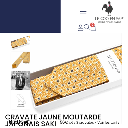
Aller
Flyout
au
LIVRAISON OFFERTE DÈS
FABRIQUÉ EN FRANCE
contenu
Menu
20€*
0
Panier
CRAVATE JAUNE MOUTARDE
60,00
€
JAPONAIS SAKI
56€
dès 3 cravates -
Voir les tarifs