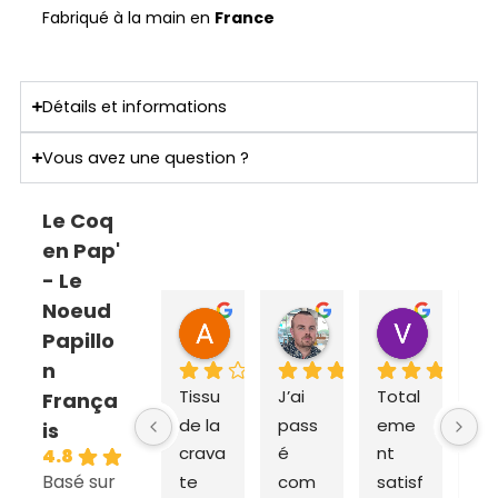
Fabriqué à la main en
France
Détails et informations
Vous avez une question ?
Le Coq
en Pap'
- Le
Noeud
ANNE SOPHIE Bonnet
Sebastien Caillier
Valent
Papillo
il y a 2 mois
il y a 3 mois
il y a 4 m
n
Tissu 
J’ai 
Total
Ex
França
de la 
pass
eme
dit
is
crava
é 
nt 
ra
4.8
Basé sur
te 
com
satisf
e e