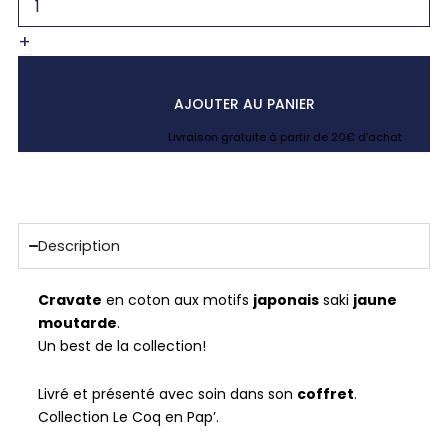
+
AJOUTER AU PANIER
Livraison gratuite à partir de 20€ d’achat
Description
Cravate
en coton aux motifs
japonais
saki
jaune
moutarde
.
Un best de la collection!
Livré et présenté avec soin dans son
coffret
.
Collection Le Coq en Pap’.