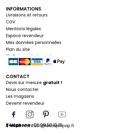
INFORMATIONS
Livraisons et retours
CGV
Mentions légales
Espace revendeur
Mes données personnelles
Plan du site
Paiement sécurisé
CONTACT
Devis sur mesure
gratuit !
Nous contacter
Les magasins
Devenir revendeur
I
I
P
Y
c
n
i
o
o
s
n
u
Téléphone :
06 99 59 10 19
E-mail :
contact@lecoqenpap.fr
n
t
t
t