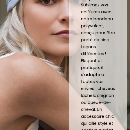
pouv
mma
Sublimez vos
oir 
nde 
coiffures avec
notre bandeau
porte
forte
polyvalent,
r des 
ment 
conçu pour être
noeu
!
porté de cinq
ds 
Merci 
façons
papill
beau
différentes !
ons/
coup 
Élégant et
acce
à eux 
pratique, il
ssoir
encor
s’adapte à
es de 
e!
toutes vos
qualit
envies : cheveux
é 
lâchés, chignon
conf
ou queue-de-
ectio
cheval. Un
nnés 
accessoire chic
à 
qui allie style et