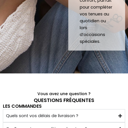
confort, parfait
quelq
pour compléter
ues 
vos tenues au
kilom
quotidien ou
ètres 
lors
de 
d’occasions
chez 
spéciales.
soi.
Vous avez une question ?
QUESTIONS FRÉQUENTES
LES COMMANDES
Quels sont vos délais de livraison ?