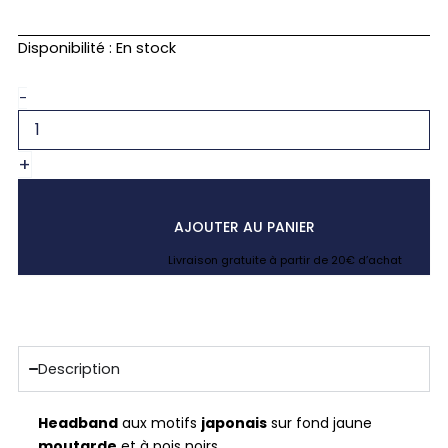
quantité
Disponibilité :
En stock
de
Bandeau
-
turban
jaune
moutarde
+
japonais
saki
AJOUTER AU PANIER
Livraison gratuite à partir de 20€ d’achat
Description
Headband
aux motifs
japonais
sur fond jaune
moutarde
et à pois noirs.