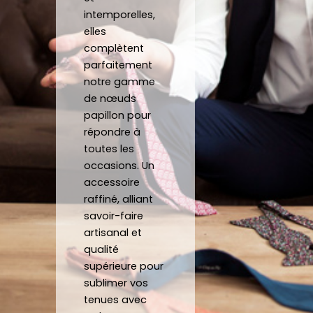
crava
nd 
gratu
co
intemporelles,
te 12 
parfa
item
j'a
elles
heure
item
ent 
off
complètent
s
ent à 
un 
un 
parfaitement
mes 
Noeu
su
notre gamme
de nœuds
atten
d sur 
ca
papillon pour
tes.
mesu
au
répondre à
C’est 
re.
toutes les
un 
occasions. Un
plaisir 
Je 
accessoire
de 
reco
raffiné, alliant
pouv
mma
savoir-faire
oir 
nde 
artisanal et
porte
forte
qualité
r des 
ment 
supérieure pour
noeu
!
sublimer vos
ds 
Merci 
tenues avec