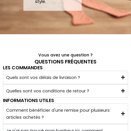
papill
beau
style.
ons/
coup 
acce
à eux 
ssoir
encor
es de 
e!
qualit
é 
conf
Vous avez une question ?
ectio
QUESTIONS FRÉQUENTES
LES COMMANDES
nnés 
à 
Quels sont vos délais de livraison ?
quelq
ues 
Quelles sont vos conditions de retour ?
kilom
INFORMATIONS UTILES
ètres 
Comment bénéficier d'une remise pour plusieurs
de 
articles achetés ?
chez 
soi.
Je n'ai pas trouvé mon bonheur ici, comment