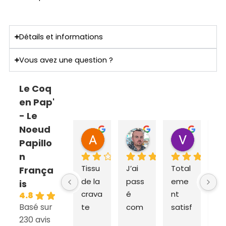
Détails et informations
Vous avez une question ?
Le Coq
en Pap'
- Le
Noeud
ANNE SOPHIE Bonnet
Sebastien Caillier
Valent
Papillo
il y a 2 mois
il y a 3 mois
il y a 4 m
n
Tissu 
J’ai 
Total
Ex
França
de la 
pass
eme
dit
is
crava
é 
nt 
ra
4.8
Basé sur
te 
com
satisf
e e
230 avis
très 
man
ait du 
liv