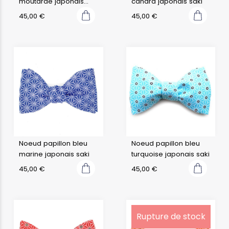
moutarde japonais
canard japonais saki
saki
45,00
€
45,00
€
Noeud papillon bleu
Noeud papillon bleu
marine japonais saki
turquoise japonais saki
45,00
€
45,00
€
Rupture de stock