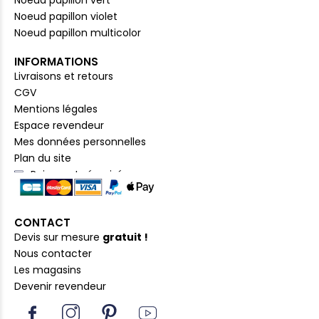
Noeud papillon violet
Noeud papillon multicolor
INFORMATIONS
Livraisons et retours
CGV
Mentions légales
Espace revendeur
Mes données personnelles
Plan du site
Paiement sécurisé
CONTACT
Devis sur mesure
gratuit !
Nous contacter
Les magasins
Devenir revendeur
I
I
P
Y