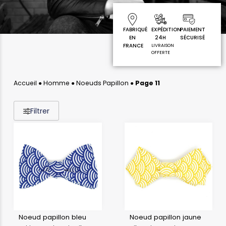
FABRIQUÉ
EXPÉDITION
PAIEMENT
EN
24H
SÉCURISÉ
FRANCE
LIVRAISON
OFFERTE
Accueil
●
Homme
●
Noeuds Papillon
●
Page 11
Filtrer
Noeud papillon bleu
Noeud papillon jaune