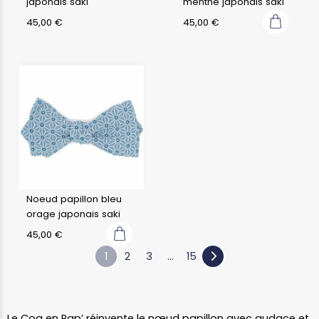
japonais saki
menthe japonais saki
45,00
€
45,00
€
Noeud papillon bleu
orage japonais saki
45,00
€
1
2
3
…
15
Le Coq en Pap’ réinvente le nœud papillon avec audace et