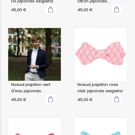
roi japonais seigaiha
citron japonais
seigaiha
45,00
€
45,00
€
Noeud papillon vert
Noeud papillon rose
d'eau japonais
clair japonais seigaiha
seigaiha
45,00
€
45,00
€