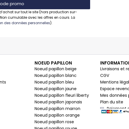
 code promo
d’achat sur tout le site (hors production sur-
 Non cumulable avec les offres en cours. La
tion des données personnelles
).
NOEUD PAPILLON
INFORMATIO
Noeud papillon beige
Livraisons et r
Noeud papillon blanc
CGV
nts
Noeud papillon bleu
Mentions léga
Noeud papillon jaune
Espace reven
s
Noeud papillon fleuri liberty
Mes données 
Noeud papillon japonais
Plan du site
Noeud papillon marron
Paiement s
Noeud papillon orange
Noeud papillon rose
Noeud papillon rouge