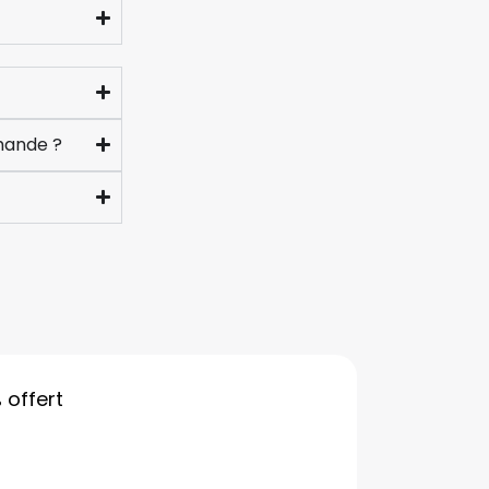
mande ?
%
offert