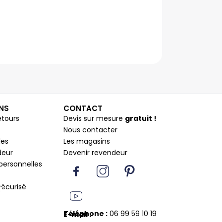
NS
CONTACT
etours
Devis sur mesure
gratuit !
Nous contacter
les
Les magasins
deur
Devenir revendeur
I
Y
I
P
personnelles
c
o
n
i
o
u
s
n
écurisé
n
t
t
t
F
u
a
e
Téléphone :
06 99 59 10 19
E-mail :