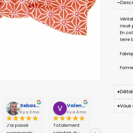
Descr
Vérita
noué p
En cot
terre 
Fabriq
Forme
Détai
Sebastien Caillier
Valentin Huchet
Charlotte Vandier
Vous 
il y a 3 mois
il y a 4 mois
il y a 5 mo
J’ai passé 
Totalement 
Expédition 
commande 
satisfait du 
rapide et 