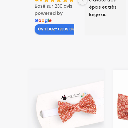
Basé sur 230 avis
épais et très 
powered by
large au 
G
o
o
g
l
e
niveau du col, 
évaluez-nous sur
cela 
dépassait au 
niveau des 
cols de 
chemise, il a 
fallu plier le 
tissu. Et le 
tissu est très 
froissé et 
gondolé après 
avoir porté la 
cravate 12 
heures