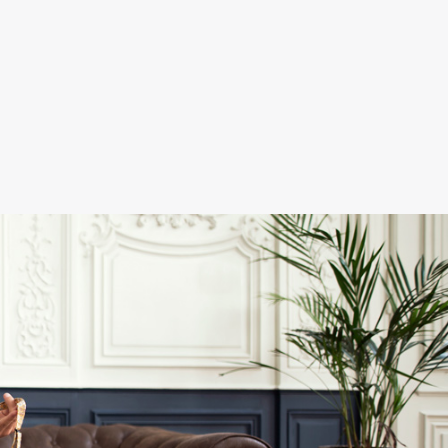
charmant et
pris le temp
de demande
des 
renseigne
ts, afin que l
nouveau 
modèle 
corresponde
mon goût 
mais aussi à
l’occasion 
pour laquell
le noeud 
papillon allai
être porté. 
petit couac
paiement qu