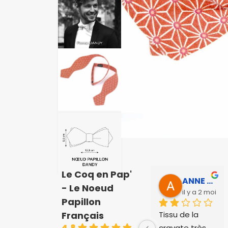
Le Coq en Pap'
ANNE SOPHIE Bonnet
- Le Noeud
il y a 2 mois
Papillon
Tissu de la 
Français
4.8
cravate très 