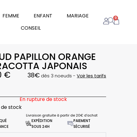
rir Homme
Ouvrir Femme
Ouvrir Enfant
Ouvrir Mariage
FEMME
ENFANT
MARIAGE
0
Panier
Ouvrir Conseil
CONSEIL
UD PAPILLON ORANGE
RACOTTA JAPONAIS
I
0
€
38€
dès 3 noeuds -
Voir les tarifs
En rupture de stock
 de stock
Livraison gratuite à partir de 20€ d’achat
IQUÉ
EXPÉDITION
PAIEMENT
RANCE
SOUS 24H
SÉCURISÉ