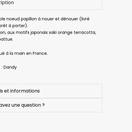
iption
ble noeud papillon à nouer et dénouer (livré
rêt à porter).
on, aux motifs japonais saki orange terracotta,
battue.
ué à la main en France.
 : Dandy
ls et informations
Vincent Mahy
Pascale Le Chevanche
Sylvi
avez une question ?
is
il y a 5 mois
il y a 6 mois
il y a 
Produits de 
Très satisfaite
Très bonne 
qualité et 
expérience 