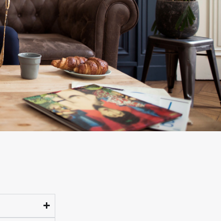
était réglé 
le lendemain
Franchement
artisan/c
erçant très 
sérieux. La 
livraison a é
très rapide 
la qualité es
au rendez-
vous. La 
qualité en 
toute sécuri
!