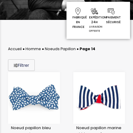
FABRIQUÉ
EXPÉDITION
PAIEMENT
EN
24H
SÉCURISÉ
FRANCE
LIVRAISON
OFFERTE
Accueil
●
Homme
●
Noeuds Papillon
●
Page 14
Filtrer
Noeud papillon bleu
Noeud papillon marine