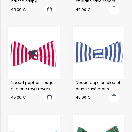
prusse crispy
et blanc rayé revers
rouge marin
45,00
€
45,00
€
Noeud papillon rouge
Noeud papillon bleu et
et blanc rayé revers
blanc rayé marin
bleu marine marin
45,00
€
45,00
€