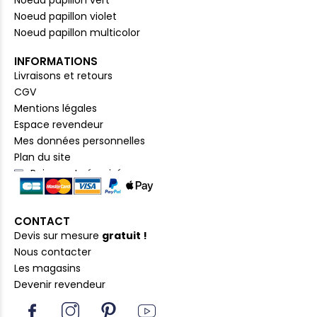
Noeud papillon violet
Noeud papillon multicolor
INFORMATIONS
Livraisons et retours
CGV
Mentions légales
Espace revendeur
Mes données personnelles
Plan du site
Paiement sécurisé
CONTACT
Devis sur mesure
gratuit !
Nous contacter
Les magasins
Devenir revendeur
I
I
P
Y