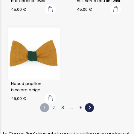
nuit corail lin twist
nuit vert d'eau lin twist
45,00
€
45,00
€
Noeud papillon
bicolore beige
caramel en lin et vert
45,00
€
sapin
1
2
3
…
15
Le Coq en Pap’ réinvente le nœud papillon avec audace et