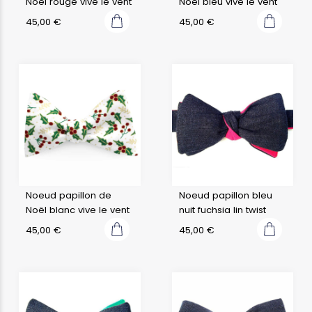
Noël rouge vive le vent
Noël bleu vive le vent
45,00
€
45,00
€
Noeud papillon de
Noeud papillon bleu
Noël blanc vive le vent
nuit fuchsia lin twist
45,00
€
45,00
€