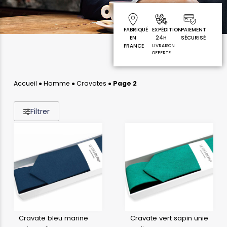
FABRIQUÉ
EXPÉDITION
PAIEMENT
EN
24H
SÉCURISÉ
FRANCE
LIVRAISON
OFFERTE
Accueil
●
Homme
●
Cravates
●
Page 2
Filtrer
Cravate bleu marine
Cravate vert sapin unie