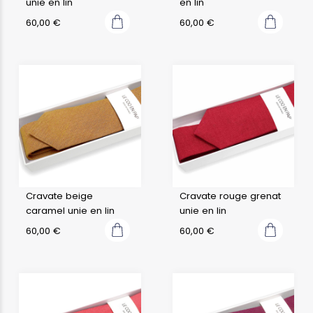
unie en lin
en lin
60,00
€
60,00
€
Cravate beige
Cravate rouge grenat
caramel unie en lin
unie en lin
60,00
€
60,00
€