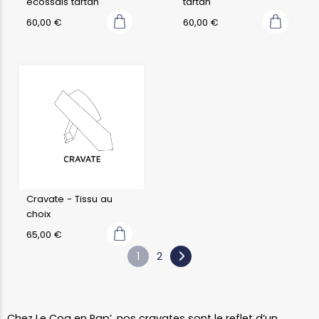
écossais tartan
tartan
60,00
€
60,00
€
Cravate - Tissu au
choix
65,00
€
1
2
Chez Le Coq en Pap’, nos cravates sont le reflet d’un