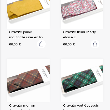
Cravate jaune
Cravate fleuri liberty
moutarde unie en lin
eloïse c
60,00
€
60,00
€
Cravate marron
Cravate vert écossais