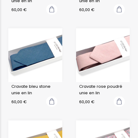
unie en lin
unie en lin
60,00
€
60,00
€
Cravate bleu stone
Cravate rose poudré
unie en lin
unie en lin
60,00
€
60,00
€