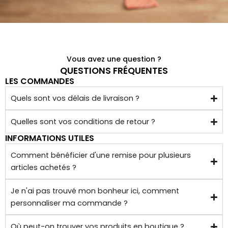
é 
conf
ectio
nnés 
à 
Vous avez une question ?
quelq
QUESTIONS FRÉQUENTES
LES COMMANDES
ues 
kilom
Quels sont vos délais de livraison ?
ètres 
de 
Quelles sont vos conditions de retour ?
chez 
INFORMATIONS UTILES
soi.
Comment bénéficier d'une remise pour plusieurs
articles achetés ?
Je n'ai pas trouvé mon bonheur ici, comment
personnaliser ma commande ?
Où peut-on trouver vos produits en boutique ?