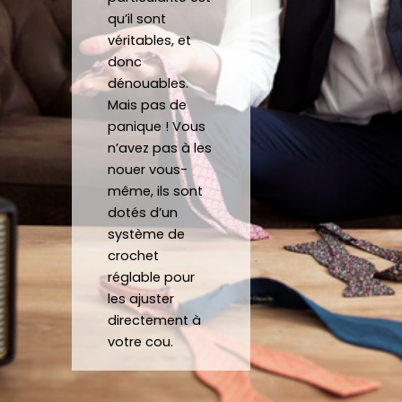
tes.
mesu
au
qu’il sont
C’est 
re.
véritables, et
un 
donc
dénouables.
plaisir 
Je 
Mais pas de
de 
reco
panique ! Vous
pouv
mma
n’avez pas à les
oir 
nde 
nouer vous-
porte
forte
même, ils sont
r des 
ment 
dotés d’un
noeu
!
système de
ds 
Merci 
crochet
papill
beau
réglable pour
ons/
coup 
les ajuster
acce
à eux 
directement à
ssoir
encor
votre cou.
es de 
e!
qualit