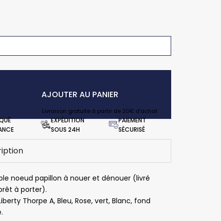
AJOUTER AU PANIER
Livraison gratuite à partir de 20€ d’achat
IQUÉ
EXPÉDITION
PAIEMENT
RANCE
SOUS 24H
SÉCURISÉ
iption
ble noeud papillon à nouer et dénouer (livré
rêt à porter).
 Liberty Thorpe A, Bleu, Rose, vert, Blanc, fond
.