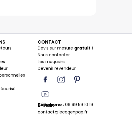
NS
CONTACT
etours
Devis sur mesure
gratuit !
Nous contacter
les
Les magasins
deur
Devenir revendeur
I
Y
I
P
personnelles
c
o
n
i
o
u
s
n
écurisé
n
t
t
t
F
u
a
e
Téléphone :
06 99 59 10 19
E-mail :
a
b
g
r
contact@lecoqenpap.fr
c
e
r
e
e
a
s