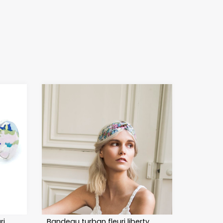
Très bien, je 
Suite à une 
recommande 
rupture de 
vivement !
stock d’un 
noeud 
papillon, j'ai 
été 
contactée, 
par télépho
pour me le 
signaler et 
proposer un
autre modèl
Le monsieur
au téléphon
a été 
charmant et
pris le temp
de demande
ri
Bandeau turban fleuri liberty