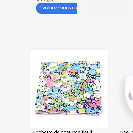
niveau du col, 
évaluez-nous sur
cela 
dépassait au 
niveau des 
cols de 
chemise, il a 
fallu plier le 
tissu. Et le 
tissu est très 
froissé et 
gondolé après 
avoir porté la 
cravate 12 
heures
Pochette de costume fleuri
Noeud 