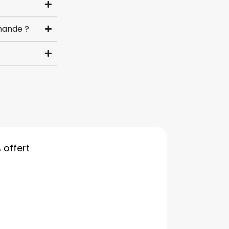
mande ?
%
offert