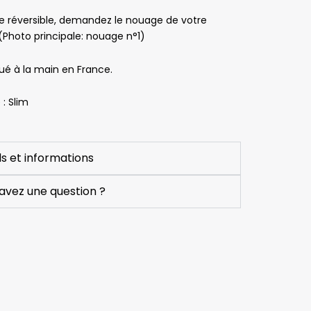
e réversible, demandez le nouage de votre
(Photo principale: nouage n°1)
ué à la main en France.
: Slim
ls et informations
avez une question ?
Vincent Mahy
Pascale Le Chevanche
Sylvi
is
il y a 5 mois
il y a 6 mois
il y a 
Produits de 
Très satisfaite
Très bonne 
qualité et 
expérience 
équipe 
lors de ma 
réactive.
commande.