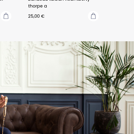
des 
thorpe a
renseigne
25,00
€
ts, afin que l
nouveau 
modèle 
corresponde
mon goût 
mais aussi à
l’occasion 
pour laquell
le noeud 
papillon allai
être porté. 
petit couac
paiement qu
était réglé 
le lendemain