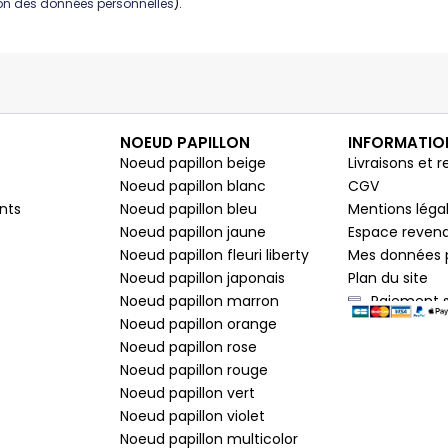
tion des données personnelles
).
NOEUD PAPILLON
INFORMATIO
Noeud papillon beige
Livraisons et r
Noeud papillon blanc
CGV
nts
Noeud papillon bleu
Mentions léga
Noeud papillon jaune
Espace reven
s
Noeud papillon fleuri liberty
Mes données 
Noeud papillon japonais
Plan du site
Noeud papillon marron
Paiement s
Noeud papillon orange
Noeud papillon rose
Noeud papillon rouge
Noeud papillon vert
Noeud papillon violet
Noeud papillon multicolor