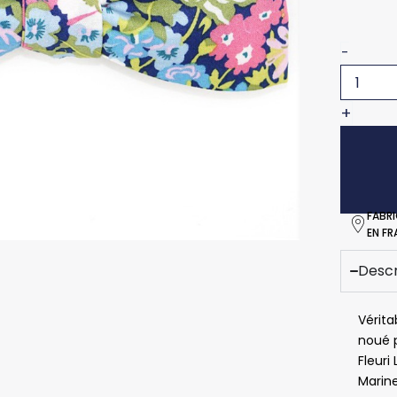
-
+
FABR
EN F
Descr
Vérita
noué p
Fleuri
Marine