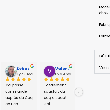
Modèl
choix 
Fabriq
Forme 
Détai
Vous 
Sebastien Caillier
Valentin Huchet
Charlotte Vandier
il y a 3 mois
il y a 4 mois
il y a 5 mo
J’ai passé 
Totalement 
Expédition 
commande 
satisfait du 
rapide et 
auprès du Coq 
coq en pap!
livraison dans 
en Pap’.
J’ai 
les temps. 