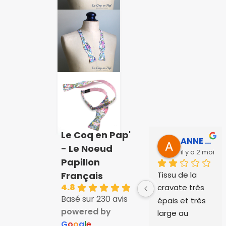
Le Coq en Pap'
ANNE SOPHIE Bonnet
- Le Noeud
il y a 2 mois
Papillon
Tissu de la 
Français
4.8
cravate très 
Basé sur 230 avis
épais et très 
powered by
large au 
G
o
o
g
l
e