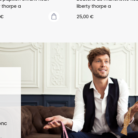
papillons/acce
fortement !
y thorpe a
liberty thorpe a
ssoires de 
Merci 
€
25,00
€
qualité 
beaucoup à 
confectionnés 
eux encore!
à quelques 
kilomètres de 
chez soi.
donc