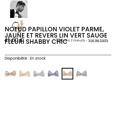
NOEUD PAPILLON VIOLET PARME,
JAUNE ET REVERS LIN VERT SAUGE
45,00
€
FLEURI SHABBY CHIC
38€
dès 3 noeuds -
Voir les tarifs
quantité
Disponibilité :
En stock
de
Noeud
papillon
violet
parme,
jaune
et
revers
lin
vert
sauge