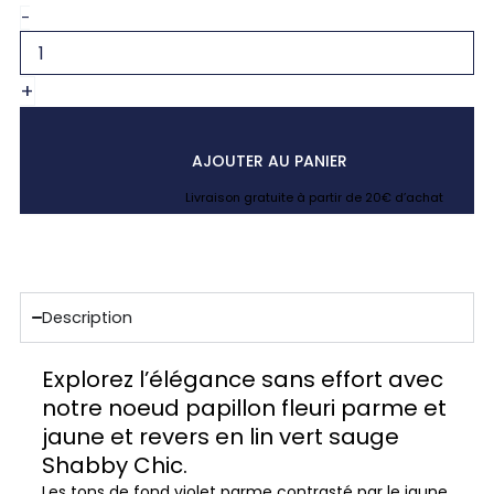
fleuri
-
shabby
chic
+
AJOUTER AU PANIER
Livraison gratuite à partir de 20€ d’achat
Description
Explorez l’élégance sans effort avec
notre noeud papillon fleuri parme et
jaune et revers en lin vert sauge
Shabby Chic.
Les tons de fond violet parme contrasté par le jaune