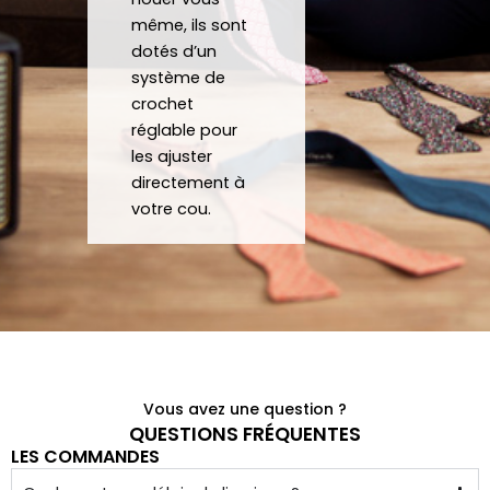
porte
forte
même, ils sont
r des 
ment 
dotés d’un
noeu
!
système de
ds 
Merci 
crochet
papill
beau
réglable pour
ons/
coup 
les ajuster
acce
à eux 
directement à
ssoir
encor
votre cou.
es de 
e!
qualit
é 
conf
ectio
nnés 
à 
Vous avez une question ?
quelq
QUESTIONS FRÉQUENTES
LES COMMANDES
ues 
kilom