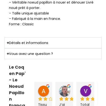
– Véritable noeud papillon à nouer et dénouer Livré
noué prêt à porter.
– Taille unique ajustable
– Fabriqué à la main en France.
Forme : Classic
Détails et informations
Vous avez une question ?
Le Coq
en Pap'
- Le
Noeud
ANNE SOPHIE Bonnet
Sebastien Caillier
Valent
Papillo
il y a 2 mois
il y a 3 mois
il y a 4 m
n
Tissu 
J’ai 
Total
Ex
França