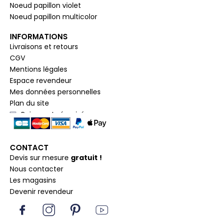
Noeud papillon violet
Noeud papillon multicolor
INFORMATIONS
Livraisons et retours
CGV
Mentions légales
Espace revendeur
Mes données personnelles
Plan du site
Paiement sécurisé
CONTACT
Devis sur mesure
gratuit !
Nous contacter
Les magasins
Devenir revendeur
I
I
P
Y
c
n
i
o