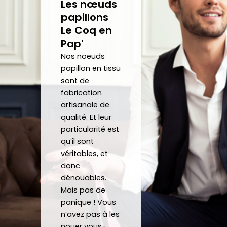
Les nœuds
après 
com
un 
sur
papillons
avoir 
man
noeu
sit
Le Coq en
porté 
de 
d et 
Mer
Pap'
la 
répo
fait 
be
Nos noeuds
crava
nd 
gratu
co
papillon en tissu
te 12 
parfa
item
j'a
sont de
heure
item
ent 
off
fabrication
s
ent à 
un 
un 
artisanale de
mes 
Noeu
su
qualité. Et leur
atten
d sur 
ca
particularité est
tes.
mesu
au
qu’il sont
C’est 
re.
véritables, et
un 
donc
dénouables.
plaisir 
Je 
Mais pas de
de 
reco
panique ! Vous
pouv
mma
n’avez pas à les
oir 
nde 
nouer vous-