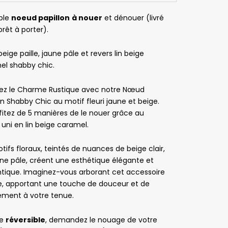
ble
noeud papillon
à nouer
et dénouer (livré
rêt à porter).
 beige paille, jaune pâle et revers lin beige
el shabby chic.
Vincent Mahy
Pascale Le Chevanche
Sylvi
ez le Charme Rustique avec notre Nœud
is
il y a 5 mois
il y a 6 mois
il y a 
on Shabby Chic au motif fleuri jaune et beige.
Produits de 
Très satisfaite
Très bonne 
fitez de 5 manières de le nouer grâce au
 uni en lin beige caramel.
qualité et 
expérience 
équipe 
lors de ma 
tifs floraux, teintés de nuances de beige clair,
réactive.
commande.
ne pâle, créent une esthétique élégante et
Très bien, je 
Suite à une 
tique. Imaginez-vous arborant cet accessoire
recommande 
rupture de 
e, apportant une touche de douceur et de
vivement !
stock d’un 
ement à votre tenue.
noeud 
papillon, j'ai 
le
réversible
, demandez le nouage de votre