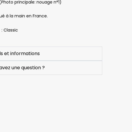
été 
(Photo principale: nouage n°1)
contactée, 
ué à la main en France.
par télépho
pour me le 
: Classic
signaler et 
proposer un
autre modèl
ls et informations
Le monsieur
au téléphon
avez une question ?
a été 
charmant et
pris le temp
de demande
des 
renseigne
ts, afin que l
nouveau 
modèle 