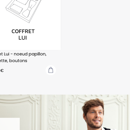
kilomètres de 
chez soi.
t Lui - noeud papillon,
tte, boutons
0
€