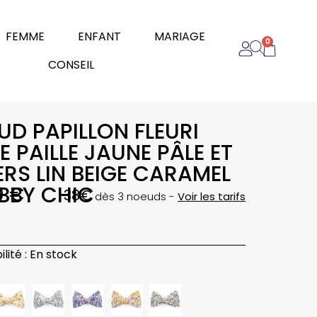
rir Homme
Ouvrir Femme
Ouvrir Enfant
Ouvrir Mariage
FEMME
ENFANT
MARIAGE
0
Panier
Ouvrir Conseil
CONSEIL
UD PAPILLON FLEURI
E PAILLE JAUNE PÂLE ET
ERS LIN BEIGE CARAMEL
BBY CHIC
0
€
38€
dès 3 noeuds -
Voir les tarifs
é
lité :
En stock
n