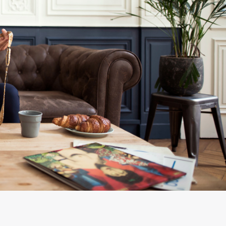
très rapide 
la qualité es
au rendez-
vous. La 
qualité en 
toute sécuri
!