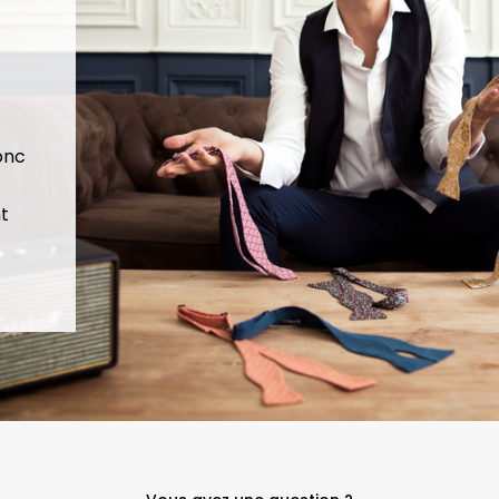
donc
t