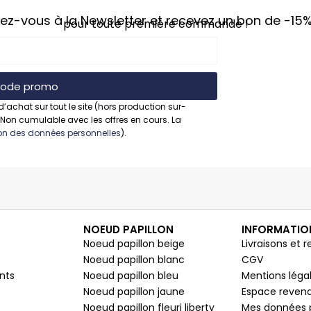
vez-vous à la Newsletter et recevez un bon de
-15
pour toute première commande !
 code promo
d’achat sur tout le site (hors production sur-
 Non cumulable avec les offres en cours. La
tion des données personnelles
).
NOEUD PAPILLON
INFORMATIO
Noeud papillon beige
Livraisons et r
Noeud papillon blanc
CGV
nts
Noeud papillon bleu
Mentions léga
Noeud papillon jaune
Espace reven
s
Noeud papillon fleuri liberty
Mes données 