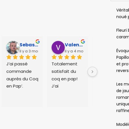
Vérita
noué p
Fleuri
caram
Sebastien Caillier
Valentin Huchet
Charlotte Vandier
Évoqu
il y a 3 mois
il y a 4 mois
il y a 5 mo
Papill
J’ai passé 
Totalement 
Expédition 
et pro
revers
commande 
satisfait du 
rapide et 
auprès du Coq 
coq en pap!
livraison dans 
Les mo
en Pap’.
J’ai 
les temps. 
de jau
Le service 
commandé 
Service client 
roman
client est très 
une cravate 
présent pour 
uniqu
disponible 
et plusieurs 
répondre aux 
raffin
pour répondre 
noeuds 
éventuelles 
aux 
papillons pour 
question. 
Modè