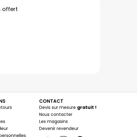
%
offert
NS
CONTACT
etours
Devis sur mesure
gratuit !
Nous contacter
les
Les magasins
deur
Devenir revendeur
I
Y
I
P
personnelles