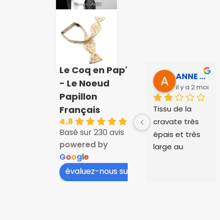
Le Coq en Pap'
ANNE SOPHIE Bonnet
- Le Noeud
il y a 2 mois
Papillon
Tissu de la 
Français
4.8
cravate très 
Basé sur 230 avis
épais et très 
powered by
large au 
G
o
o
g
l
e
niveau du col, 
évaluez-nous sur
cela 
dépassait au 
niveau des 
cols de 