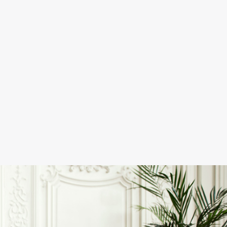
corresponde
mon goût 
mais aussi à
l’occasion 
pour laquell
le noeud 
papillon allai
être porté. 
petit couac
paiement qu
était réglé 
le lendemain
Franchement
artisan/c
erçant très 
sérieux. La 
livraison a é