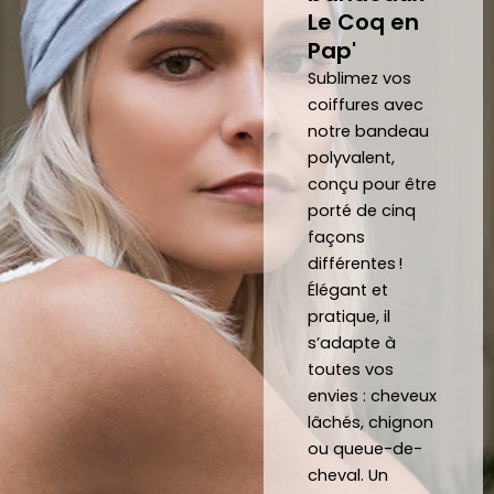
avoir 
man
noeu
sit
Le Coq en
porté 
de 
d et 
Mer
Pap'
la 
répo
fait 
be
Sublimez vos
crava
nd 
gratu
co
coiffures avec
te 12 
parfa
item
j'a
notre bandeau
heure
item
ent 
off
polyvalent,
s
ent à 
un 
un 
conçu pour être
mes 
Noeu
su
porté de cinq
atten
d sur 
ca
façons
tes.
mesu
au
différentes !
C’est 
re.
Élégant et
un 
pratique, il
s’adapte à
plaisir 
Je 
toutes vos
de 
reco
envies : cheveux
pouv
mma
lâchés, chignon
oir 
nde 
ou queue-de-
porte
forte
cheval. Un
r des 
ment 