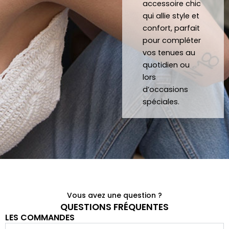
accessoire chic
noeu
!
qui allie style et
ds 
Merci 
confort, parfait
papill
beau
pour compléter
ons/
coup 
vos tenues au
acce
à eux 
quotidien ou
ssoir
encor
lors
es de 
e!
d’occasions
qualit
spéciales.
é 
conf
ectio
nnés 
à 
quelq
ues 
Vous avez une question ?
kilom
QUESTIONS FRÉQUENTES
LES COMMANDES
ètres 