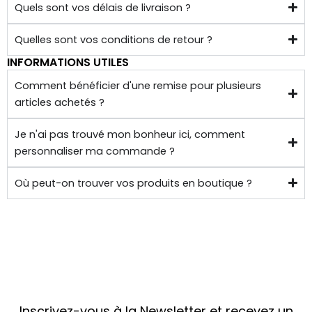
de 
Quels sont vos délais de livraison ?
chez 
soi.
Quelles sont vos conditions de retour ?
INFORMATIONS UTILES
Comment bénéficier d'une remise pour plusieurs
articles achetés ?
Je n'ai pas trouvé mon bonheur ici, comment
personnaliser ma commande ?
Où peut-on trouver vos produits en boutique ?
Inscrivez-vous à la Newsletter et recevez un