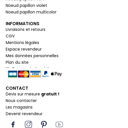
Noeud papillon violet
Noeud papillon multicolor
INFORMATIONS
Livraisons et retours
CGV
Mentions légales
Espace revendeur
Mes données personnelles
Plan du site
Paiement sécurisé
CONTACT
Devis sur mesure
gratuit !
Nous contacter
Les magasins
Devenir revendeur
I
I
P
Y
c
n
i
o