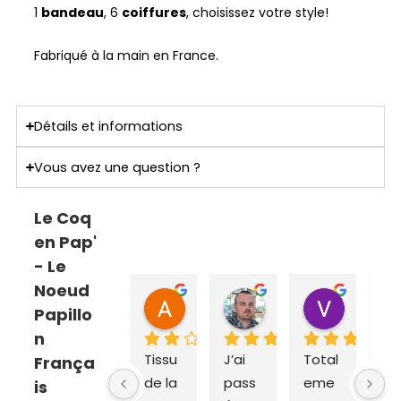
1
bandeau
, 6
coiffures
, choisissez votre style!
Fabriqué à la main en France.
Détails et informations
Vous avez une question ?
Le Coq
en Pap'
- Le
Noeud
ANNE SOPHIE Bonnet
Sebastien Caillier
Valent
Papillo
il y a 2 mois
il y a 3 mois
il y a 4 m
n
Tissu 
J’ai 
Total
Ex
França
de la 
pass
eme
dit
is