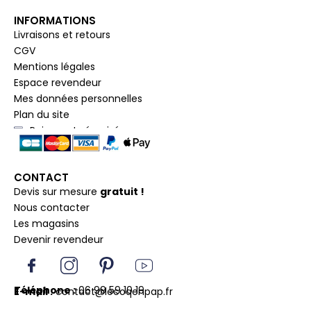
INFORMATIONS
Livraisons et retours
CGV
Mentions légales
Espace revendeur
Mes données personnelles
Plan du site
Paiement sécurisé
CONTACT
Devis sur mesure
gratuit !
Nous contacter
Les magasins
Devenir revendeur
I
I
P
Y
c
n
i
o
o
s
n
u
Téléphone :
06 99 59 10 19
E-mail :
contact@lecoqenpap.fr
n
t
t
t