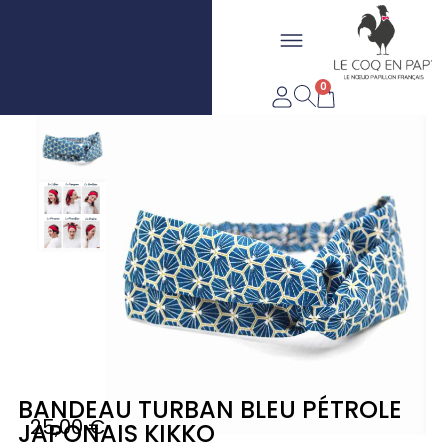
Aller
Flyout
au
LIVRAISON OFFERTE DÈS
FABRIQUÉ EN FRANCE
contenu
Menu
20€*
0
Panier
BANDEAU TURBAN BLEU PÉTROLE
25,00
€
JAPONAIS KIKKO