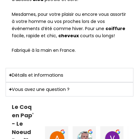
Mesdames, pour votre plaisir ou encore vous assortir
à votre homme ou vos proches lors de vos
événements d’été comme hiver. Pour une
coiffure
facile, rapide et chic,
cheveux
courts ou longs!
Fabriqué à la main en France.
Détails et informations
Vous avez une question ?
Le Coq
en Pap'
- Le
Noeud
ANNE SOPHIE Bonnet
Sebastien Caillier
Valent