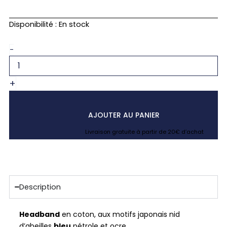
quantité
Disponibilité :
En stock
de
Bandeau
-
turban
bleu
pétrole
+
japonais
kikko
AJOUTER AU PANIER
Livraison gratuite à partir de 20€ d’achat
Description
Headband
en coton, aux motifs japonais nid
d’abeilles
bleu
pétrole et ocre.