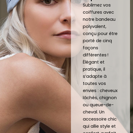
pouv
mma
Sublimez vos
oir 
nde 
coiffures avec
notre bandeau
porte
forte
polyvalent,
r des 
ment 
conçu pour être
noeu
!
porté de cinq
ds 
Merci 
façons
papill
beau
différentes !
ons/
coup 
Élégant et
acce
à eux 
pratique, il
ssoir
encor
s’adapte à
es de 
e!
toutes vos
qualit
envies : cheveux
é 
lâchés, chignon
conf
ou queue-de-
ectio
cheval. Un
nnés 
accessoire chic
à 
qui allie style et