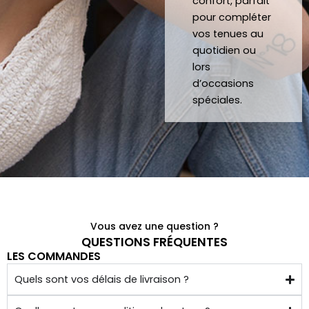
confort, parfait
quelq
pour compléter
ues 
vos tenues au
kilom
quotidien ou
ètres 
lors
de 
d’occasions
chez 
spéciales.
soi.
Vous avez une question ?
QUESTIONS FRÉQUENTES
LES COMMANDES
Quels sont vos délais de livraison ?