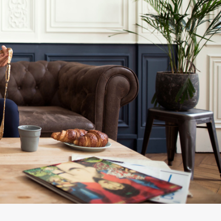
petit couac
paiement qu
était réglé 
le lendemain
Franchement
artisan/c
erçant très 
sérieux. La 
livraison a é
très rapide 
la qualité es
au rendez-
vous. La 
qualité en 
toute sécuri
!