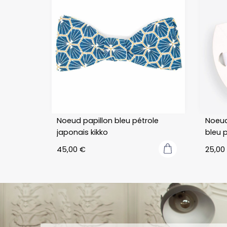
heures
Noeud papillon bleu pétrole
Noeud
japonais kikko
bleu p
45,00
€
25,00