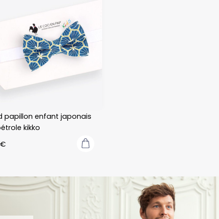
attentes.
un Noeud sur 
!
C’est un plaisir 
mesure.
de pouvoir 
porter des 
Je 
noeuds 
recommande 
papillons/acce
fortement !
ssoires de 
Merci 
qualité 
beaucoup à 
confectionnés 
eux encore!
 papillon enfant japonais
à quelques 
étrole kikko
kilomètres de 
chez soi.
€