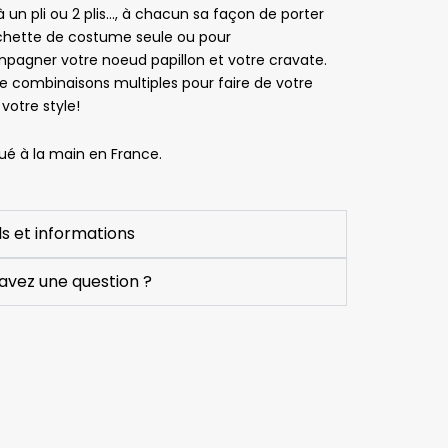
 à un pli ou 2 plis…, à chacun sa façon de porter
Produits de 
Très satisfaite
Très bonne 
chette de costume seule ou pour
qualité et 
expérience 
pagner votre noeud papillon et votre cravate.
équipe 
lors de ma 
 combinaisons multiples pour faire de votre
réactive.
commande.
votre style!
Très bien, je 
Suite à une 
recommande 
rupture de 
ué à la main en France.
vivement !
stock d’un 
noeud 
papillon, j'ai 
ls et informations
été 
contactée, 
avez une question ?
par télépho
pour me le 
signaler et 
proposer un
autre modèl
Le monsieur