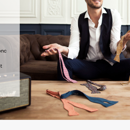
donc
t