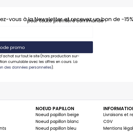
vez-vous à la Newsletter et recevez un bon de
-15
pour toute première commande !
 code promo
d’achat sur tout le site (hors production sur-
 Non cumulable avec les offres en cours. La
tion des données personnelles
).
NOEUD PAPILLON
INFORMATIO
Noeud papillon beige
Livraisons et r
Noeud papillon blanc
CGV
nts
Noeud papillon bleu
Mentions léga