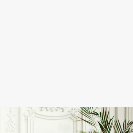
au téléphon
a été 
charmant et
pris le temp
de demande
des 
renseigne
ts, afin que l
nouveau 
modèle 
corresponde
mon goût 
mais aussi à
l’occasion 
pour laquell
le noeud 
papillon allai
être porté. 