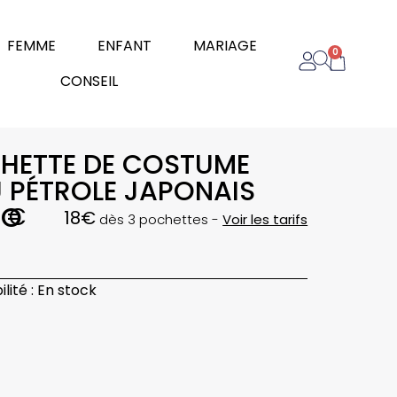
rir Homme
Ouvrir Femme
Ouvrir Enfant
Ouvrir Mariage
FEMME
ENFANT
MARIAGE
0
Panier
Ouvrir Conseil
CONSEIL
HETTE DE COSTUME
U PÉTROLE JAPONAIS
KO
0
€
18€
dès 3 pochettes -
Voir les tarifs
é
lité :
En stock
te
me