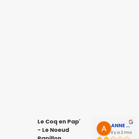
Le Coq en Pap'
ANNE SOPHIE Bonnet
- Le Noeud
il y a 2 mois
Papillon