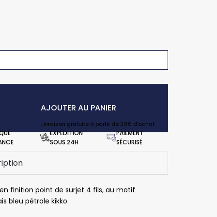
is
AJOUTER AU PANIER
Livraison gratuite à partir de 20€ d’achat
IQUÉ
EXPÉDITION
PAIEMENT
RANCE
SOUS 24H
SÉCURISÉ
iption
en finition point de surjet 4 fils, au motif
Vincent Mahy
Pascale Le Chevanche
Sylvi
is bleu pétrole kikko.
is
il y a 5 mois
il y a 6 mois
il y a 