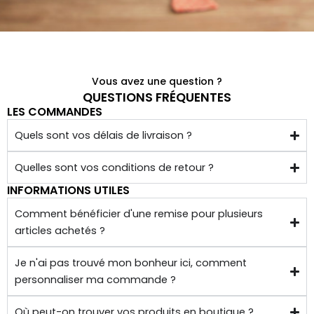
é 
conf
ectio
nnés 
à 
Vous avez une question ?
quelq
QUESTIONS FRÉQUENTES
LES COMMANDES
ues 
kilom
Quels sont vos délais de livraison ?
ètres 
de 
Quelles sont vos conditions de retour ?
chez 
INFORMATIONS UTILES
soi.
Comment bénéficier d'une remise pour plusieurs
articles achetés ?
Je n'ai pas trouvé mon bonheur ici, comment
personnaliser ma commande ?
Où peut-on trouver vos produits en boutique ?