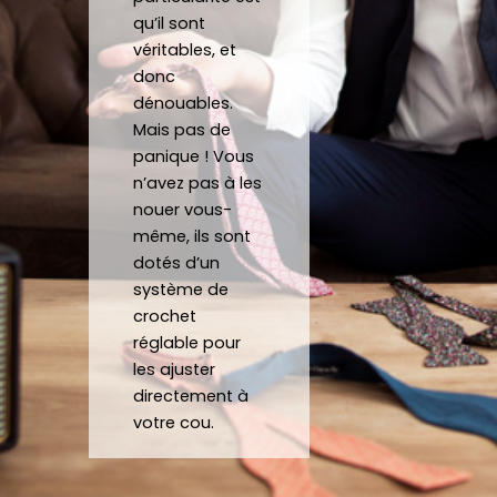
tes.
mesu
au
qu’il sont
C’est 
re.
véritables, et
un 
donc
dénouables.
plaisir 
Je 
Mais pas de
de 
reco
panique ! Vous
pouv
mma
n’avez pas à les
oir 
nde 
nouer vous-
porte
forte
même, ils sont
r des 
ment 
dotés d’un
noeu
!
système de
ds 
Merci 
crochet
papill
beau
réglable pour
ons/
coup 
les ajuster
acce
à eux 
directement à
ssoir
encor
votre cou.
es de 
e!
qualit