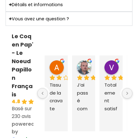
Détails et informations
Vous avez une question ?
Le Coq
en Pap'
- Le
Noeud
ANNE SOPHIE Bonnet
Sebastien Caillier
Valent
Papillo
il y a 2 mois
il y a 3 mois
il y a 4 m
n
Tissu 
J’ai 
Total
Ex
França
de la 
pass
eme
dit
is
crava
é 
nt 
ra
4.8
Basé sur
te 
com
satisf
e e
230 avis
très 
man
ait du 
liv
powered
épais 
de 
coq 
on 
by
et 
aupr
en 
da