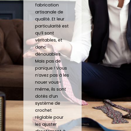
heure
item
ent 
off
fabrication
s
ent à 
un 
un 
artisanale de
mes 
Noeu
su
qualité. Et leur
atten
d sur 
ca
particularité est
tes.
mesu
au
qu’il sont
C’est 
re.
véritables, et
un 
donc
dénouables.
plaisir 
Je 
Mais pas de
de 
reco
panique ! Vous
pouv
mma
n’avez pas à les
oir 
nde 
nouer vous-
porte
forte
même, ils sont
r des 
ment 
dotés d’un
noeu
!
système de
ds 
Merci 
crochet
papill
beau
réglable pour
ons/
coup 
les ajuster
acce
à eux 