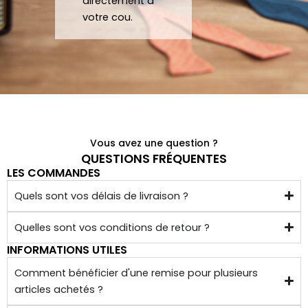
directement à
ssoir
encor
votre cou.
es de 
e!
qualit
é 
conf
ectio
nnés 
à 
Vous avez une question ?
quelq
QUESTIONS FRÉQUENTES
LES COMMANDES
ues 
kilom
Quels sont vos délais de livraison ?
ètres 
de 
Quelles sont vos conditions de retour ?
chez 
INFORMATIONS UTILES
soi.
Comment bénéficier d'une remise pour plusieurs
articles achetés ?