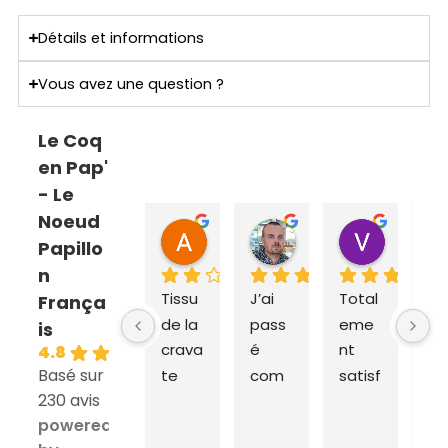
Détails et informations
Vous avez une question ?
Le Coq
en Pap'
- Le
Noeud
ANNE SOPHIE Bonnet
Sebastien Caillier
Valent
Papillo
il y a 2 mois
il y a 3 mois
il y a 4 m
n
Tissu 
J’ai 
Total
Ex
França
de la 
pass
eme
dit
is
crava
é 
nt 
ra
4.8
Basé sur
te 
com
satisf
e e
230 avis
très 
man
ait du 
liv
powered
épais 
de 
coq 
on 