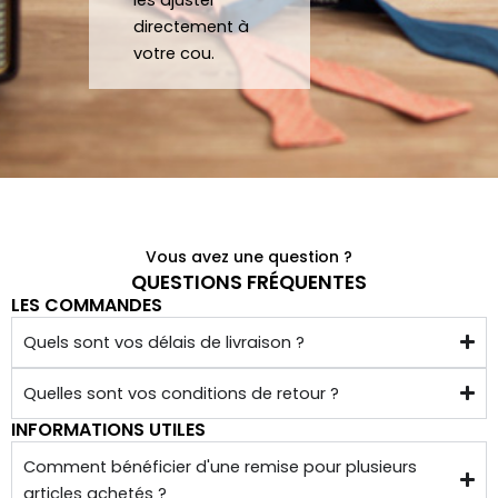
acce
à eux 
directement à
ssoir
encor
votre cou.
es de 
e!
qualit
é 
conf
ectio
nnés 
à 
Vous avez une question ?
quelq
QUESTIONS FRÉQUENTES
LES COMMANDES
ues 
kilom
Quels sont vos délais de livraison ?
ètres 
de 
Quelles sont vos conditions de retour ?
chez 
INFORMATIONS UTILES
soi.
Comment bénéficier d'une remise pour plusieurs
articles achetés ?