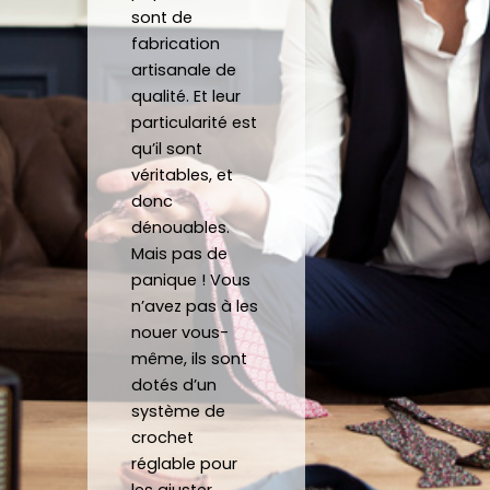
te 12 
parfa
item
j'a
sont de
heure
item
ent 
off
fabrication
s
ent à 
un 
un 
artisanale de
mes 
Noeu
su
qualité. Et leur
atten
d sur 
ca
particularité est
tes.
mesu
au
qu’il sont
C’est 
re.
véritables, et
un 
donc
dénouables.
plaisir 
Je 
Mais pas de
de 
reco
panique ! Vous
pouv
mma
n’avez pas à les
oir 
nde 
nouer vous-
porte
forte
même, ils sont
r des 
ment 
dotés d’un
noeu
!
système de
ds 
Merci 
crochet
papill
beau
réglable pour
ons/
coup 
les ajuster