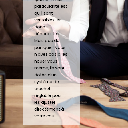
atten
d sur 
ca
particularité est
tes.
mesu
au
qu’il sont
C’est 
re.
véritables, et
un 
donc
dénouables.
plaisir 
Je 
Mais pas de
de 
reco
panique ! Vous
pouv
mma
n’avez pas à les
oir 
nde 
nouer vous-
porte
forte
même, ils sont
r des 
ment 
dotés d’un
noeu
!
système de
ds 
Merci 
crochet
papill
beau
réglable pour
ons/
coup 
les ajuster
acce
à eux 
directement à
ssoir
encor
votre cou.
es de 
e!