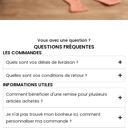
qualit
é 
conf
ectio
nnés 
à 
Vous avez une question ?
quelq
QUESTIONS FRÉQUENTES
LES COMMANDES
ues 
kilom
Quels sont vos délais de livraison ?
ètres 
de 
Quelles sont vos conditions de retour ?
chez 
INFORMATIONS UTILES
soi.
Comment bénéficier d'une remise pour plusieurs
articles achetés ?
Je n'ai pas trouvé mon bonheur ici, comment
personnaliser ma commande ?