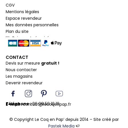
CGV
Mentions légales
Espace revendeur
Mes données personnelles
Plan du site
Paiement sécurisé
CONTACT
Devis sur mesure
gratuit !
Nous contacter
Les magasins
Devenir revendeur
I
I
P
Y
c
n
i
o
o
s
n
u
Téléphone :
06 99 59 10 19
E-mail :
contact@lecoqenpap.fr
n
t
t
t
F
a
e
u
© Copyright Le Coq en Pap’ depuis 2014 – Site créé par
a
g
r
b
Pastek Media
🍉