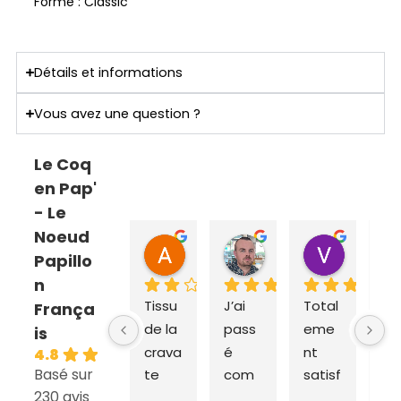
Forme : Classic
Détails et informations
Vous avez une question ?
Le Coq
en Pap'
- Le
Noeud
ANNE SOPHIE Bonnet
Sebastien Caillier
Valent
Papillo
il y a 2 mois
il y a 3 mois
il y a 4 m
n
Tissu 
J’ai 
Total
Ex
França
de la 
pass
eme
dit
is
crava
é 
nt 
ra
4.8
Basé sur
te 
com
satisf
e e
230 avis
très 
man
ait du 
liv