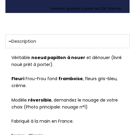
Livraison gratuite à partir de 20€ d’achat
Description
Véritable
noeud papillon
à nouer
et dénouer (livré
noué prêt à porter).
Fleuri
Frou-Frou fond
framboise
, fleurs gris-bleu,
crème.
Modèle
réversible
, demandez le nouage de votre
choix (Photo principale: nouage n°1)
Fabriqué à la main en France.