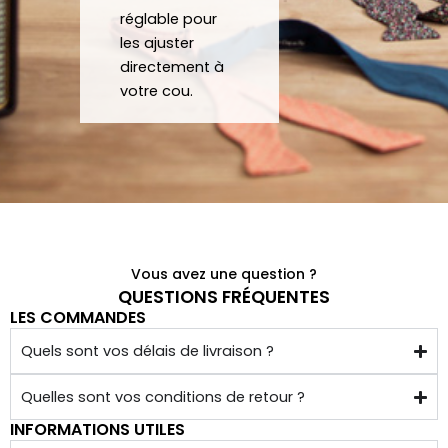
papill
beau
réglable pour
ons/
coup 
les ajuster
acce
à eux 
directement à
ssoir
encor
votre cou.
es de 
e!
qualit
é 
conf
ectio
nnés 
à 
Vous avez une question ?
quelq
QUESTIONS FRÉQUENTES
LES COMMANDES
ues 
kilom
Quels sont vos délais de livraison ?
ètres 
de 
Quelles sont vos conditions de retour ?
chez 
INFORMATIONS UTILES
soi.