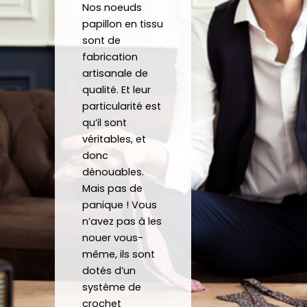
Nos noeuds
crava
nd 
gratu
co
papillon en tissu
te 12 
parfa
item
j'a
sont de
heure
item
ent 
off
fabrication
s
ent à 
un 
un 
artisanale de
mes 
Noeu
su
qualité. Et leur
atten
d sur 
ca
particularité est
tes.
mesu
au
qu’il sont
C’est 
re.
véritables, et
un 
donc
dénouables.
plaisir 
Je 
Mais pas de
de 
reco
panique ! Vous
pouv
mma
n’avez pas à les
oir 
nde 
nouer vous-
porte
forte
même, ils sont
r des 
ment 
dotés d’un
noeu
!
système de
ds 
Merci 
crochet