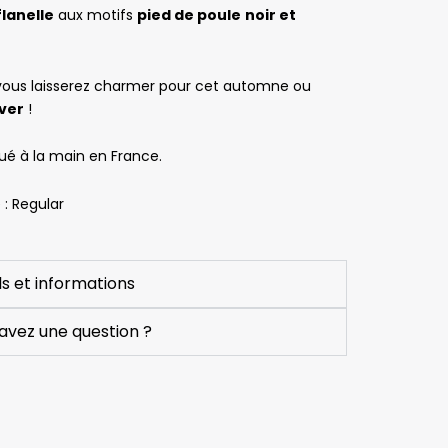
Très bien, je 
Suite à une 
flanelle
aux motifs
pied de poule
noir et
recommande 
rupture de 
vivement !
stock d’un 
noeud 
vous laisserez charmer pour cet automne ou
papillon, j'ai 
ver
!
été 
contactée, 
ué à la main en France.
par télépho
: Regular
pour me le 
signaler et 
proposer un
autre modèl
ls et informations
Le monsieur
avez une question ?
au téléphon
a été 
charmant et
pris le temp
de demande