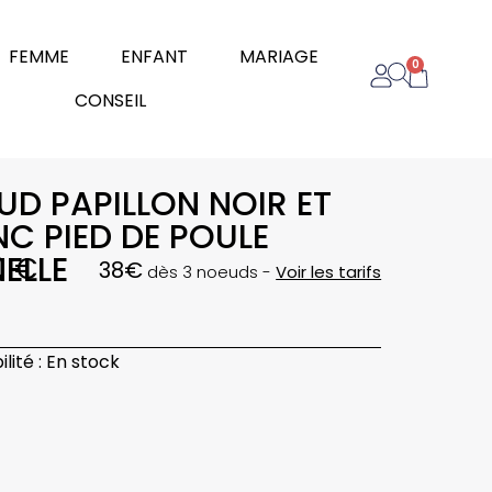
rir Homme
Ouvrir Femme
Ouvrir Enfant
Ouvrir Mariage
FEMME
ENFANT
MARIAGE
0
Panier
Ouvrir Conseil
CONSEIL
UD PAPILLON NOIR ET
NC PIED DE POULE
ELLE
0
€
38€
dès 3 noeuds -
Voir les tarifs
é
lité :
En stock
n