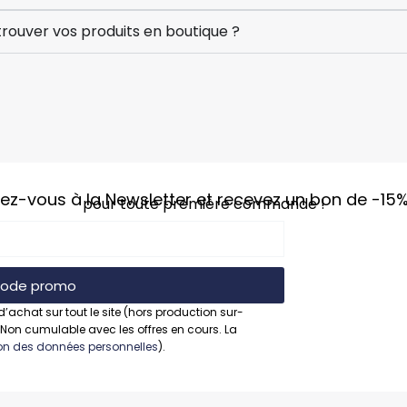
rouver vos produits en boutique ?
vez-vous à la Newsletter et recevez un bon de
-15
pour toute première commande !
 code promo
d’achat sur tout le site (hors production sur-
 Non cumulable avec les offres en cours. La
tion des données personnelles
).