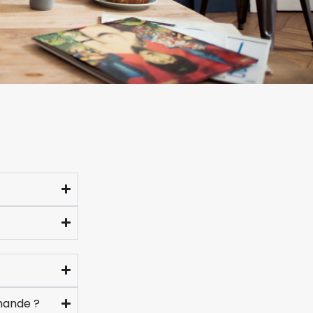
mande ?