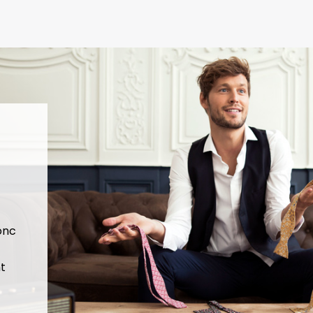
donc
t