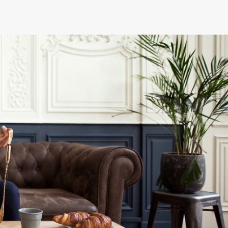
Franchement
artisan/c
erçant très 
sérieux. La 
livraison a é
très rapide 
la qualité es
au rendez-
vous. La 
qualité en 
toute sécuri
!