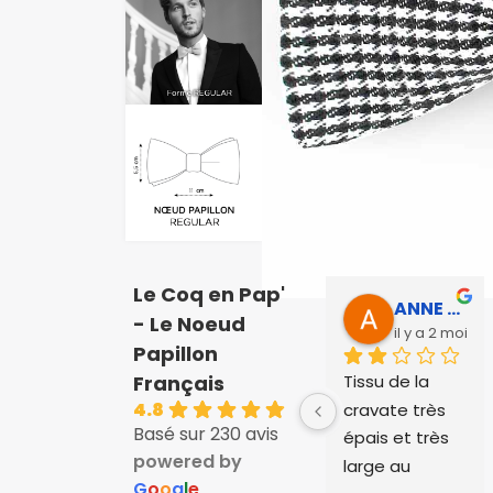
Le Coq en Pap'
ANNE SOPHIE Bonnet
- Le Noeud
il y a 2 mois
Papillon
Tissu de la 
Français
4.8
cravate très 
Basé sur 230 avis
épais et très 
powered by
large au 
G
o
o
g
l
e