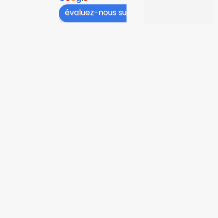
niveau du col, 
évaluez-nous sur
cela 
dépassait au 
niveau des 
cols de 
chemise, il a 
fallu plier le 
tissu. Et le 
tissu est très 
froissé et 
gondolé après 
avoir porté la 
cravate 12 
heures