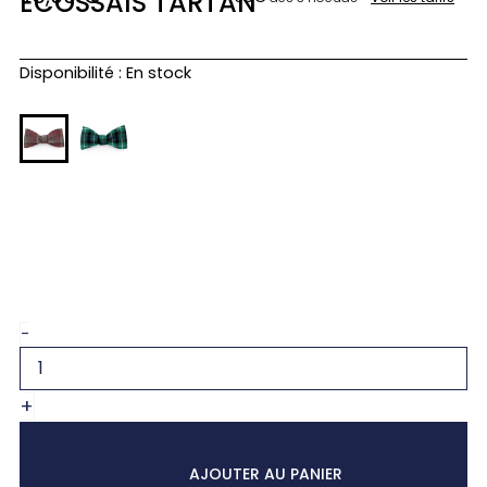
ÉCOSSAIS TARTAN
quantité
Disponibilité :
En stock
de
Noeud
papillon
marron
écossais
tartan
-
+
AJOUTER AU PANIER