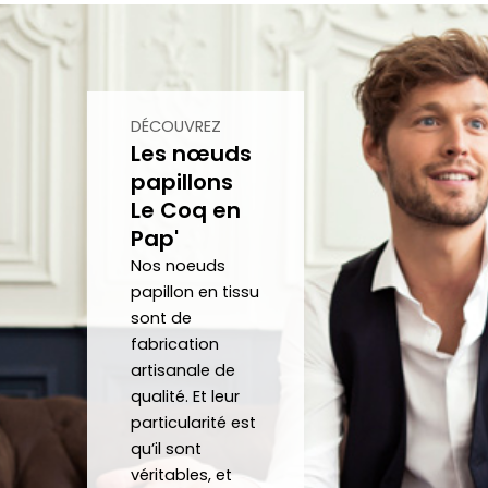
heure
item
ent 
off
s
ent à 
un 
un 
mes 
Noeu
su
atten
d sur 
ca
tes.
mesu
au
DÉCOUVREZ
Les nœuds
C’est 
re.
papillons
un 
Le Coq en
plaisir 
Je 
Pap'
de 
reco
pouv
mma
Nos noeuds
oir 
nde 
papillon en tissu
sont de
porte
forte
fabrication
r des 
ment 
artisanale de
noeu
!
qualité. Et leur
ds 
Merci 
particularité est
papill
beau
qu’il sont
ons/
coup 
véritables, et
acce
à eux 