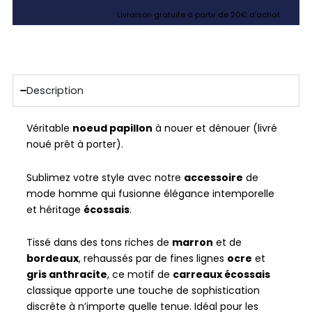
Livraison gratuite à partir de 20€ d’achat
Description
Véritable
noeud papillon
à nouer et dénouer (livré
noué prêt à porter).
Sublimez votre style avec notre
accessoire
de
mode homme qui fusionne élégance intemporelle
et héritage
écossais
.
Tissé dans des tons riches de
marron
et de
bordeaux
, rehaussés par de fines lignes
ocre
et
gris anthracite
, ce motif de
carreaux écossais
classique apporte une touche de sophistication
discrète à n’importe quelle tenue. Idéal pour les