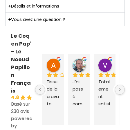
Détails et informations
Vous avez une question ?
Le Coq
en Pap'
- Le
Noeud
ANNE SOPHIE Bonnet
Sebastien Caillier
Valent
Papillo
il y a 2 mois
il y a 3 mois
il y a 4 m
n
Tissu 
J’ai 
Total
Ex
França
de la 
pass
eme
dit
is
crava
é 
nt 
ra
4.8
Basé sur
te 
com
satisf
e e
230 avis
très 
man
ait du 
liv
powered
épais 
de 
coq 
on 
by
et 
aupr
en 
da