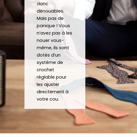
donc
ssoir
encor
dénouables.
es de 
e!
Mais pas de
qualit
panique ! Vous
é 
n’avez pas à les
conf
nouer vous-
ectio
même, ils sont
nnés 
dotés d’un
à 
système de
crochet
quelq
réglable pour
ues 
les ajuster
kilom
directement à
ètres 
votre cou.
de 
chez 
soi.