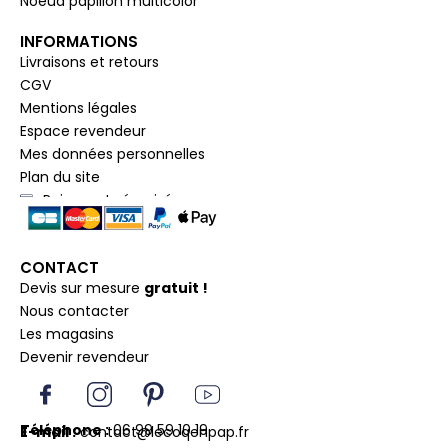
Noeud papillon multicolor
INFORMATIONS
Livraisons et retours
CGV
Mentions légales
Espace revendeur
Mes données personnelles
Plan du site
Paiement sécurisé
CONTACT
Devis sur mesure
gratuit !
Nous contacter
Les magasins
Devenir revendeur
I
I
P
Y
c
n
i
o
o
s
n
u
Téléphone :
06 99 59 10 19
E-mail :
contact@lecoqenpap.fr