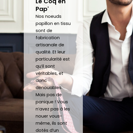
Le Coq en
plaisir 
Je 
Pap'
de 
reco
pouv
mma
Nos noeuds
oir 
nde 
papillon en tissu
sont de
porte
forte
fabrication
r des 
ment 
artisanale de
noeu
!
qualité. Et leur
ds 
Merci 
particularité est
papill
beau
qu’il sont
ons/
coup 
véritables, et
acce
à eux 
donc
ssoir
encor
dénouables.
es de 
e!
Mais pas de
qualit
panique ! Vous
é 
n’avez pas à les
conf
nouer vous-
ectio
même, ils sont
nnés 
dotés d’un