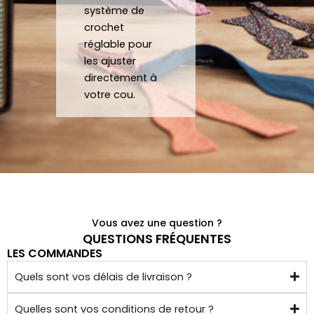
à 
système de
crochet
quelq
réglable pour
ues 
les ajuster
kilom
directement à
ètres 
votre cou.
de 
chez 
soi.
Vous avez une question ?
QUESTIONS FRÉQUENTES
LES COMMANDES
Quels sont vos délais de livraison ?
Quelles sont vos conditions de retour ?