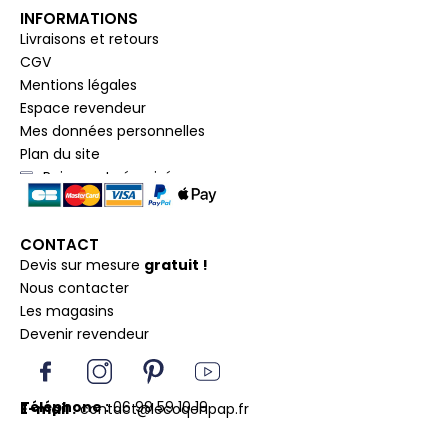
INFORMATIONS
Livraisons et retours
CGV
Mentions légales
Espace revendeur
Mes données personnelles
Plan du site
Paiement sécurisé
CONTACT
Devis sur mesure
gratuit !
Nous contacter
Les magasins
Devenir revendeur
I
I
P
Y
c
n
i
o
o
s
n
u
Téléphone :
06 99 59 10 19
E-mail :
contact@lecoqenpap.fr
n
t
t
t