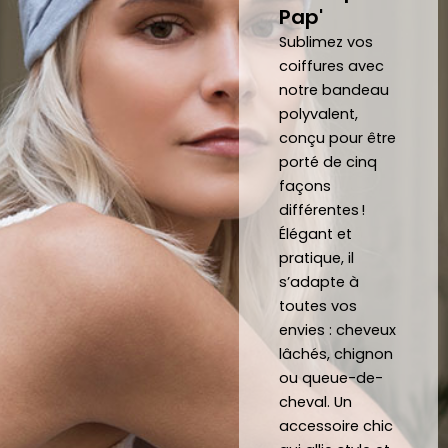
Pap'
de 
reco
pouv
mma
Sublimez vos
oir 
nde 
coiffures avec
notre bandeau
porte
forte
polyvalent,
r des 
ment 
conçu pour être
noeu
!
porté de cinq
ds 
Merci 
façons
papill
beau
différentes !
ons/
coup 
Élégant et
acce
à eux 
pratique, il
ssoir
encor
s’adapte à
es de 
e!
toutes vos
qualit
envies : cheveux
é 
lâchés, chignon
conf
ou queue-de-
ectio
cheval. Un
nnés 
accessoire chic