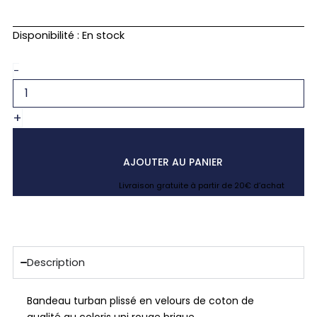
quantité
Disponibilité :
En stock
de
Bandeau
-
turban
rouge
brique
+
uni
en
velours
AJOUTER AU PANIER
Livraison gratuite à partir de 20€ d’achat
Description
Bandeau turban plissé en velours de coton de