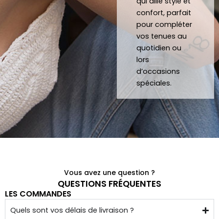
à 
qui allie style et
confort, parfait
quelq
pour compléter
ues 
vos tenues au
kilom
quotidien ou
ètres 
lors
de 
d’occasions
chez 
spéciales.
soi.
Vous avez une question ?
QUESTIONS FRÉQUENTES
LES COMMANDES
Quels sont vos délais de livraison ?