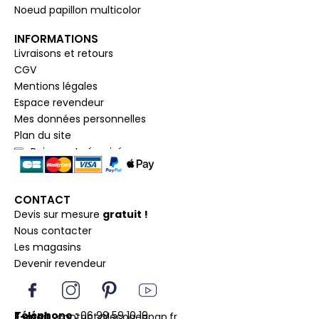
Noeud papillon multicolor
INFORMATIONS
Livraisons et retours
CGV
Mentions légales
Espace revendeur
Mes données personnelles
Plan du site
Paiement sécurisé
CONTACT
Devis sur mesure
gratuit !
Nous contacter
Les magasins
Devenir revendeur
I
I
P
Y
c
n
i
o
o
s
n
u
Téléphone :
06 99 59 10 19
E-mail :
contact@lecoqenpap.fr