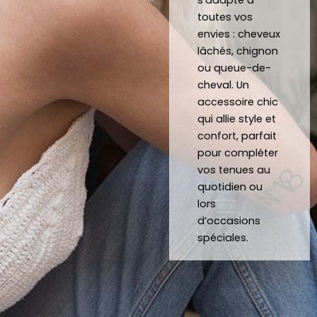
plaisir 
Je 
toutes vos
de 
reco
envies : cheveux
pouv
mma
lâchés, chignon
oir 
nde 
ou queue-de-
porte
forte
cheval. Un
r des 
ment 
accessoire chic
noeu
!
qui allie style et
ds 
Merci 
confort, parfait
papill
beau
pour compléter
ons/
coup 
vos tenues au
acce
à eux 
quotidien ou
ssoir
encor
lors
es de 
e!
d’occasions
qualit
spéciales.
é 
conf
ectio
nnés 