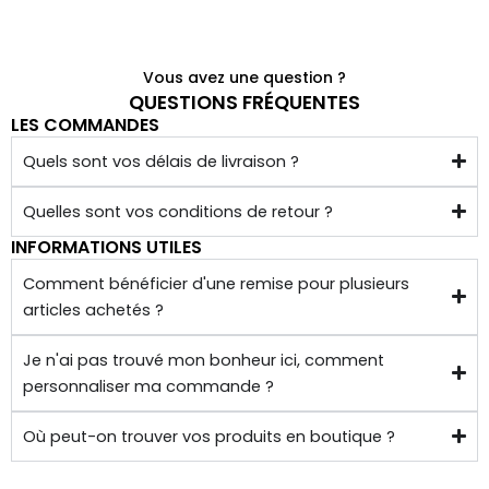
à 
quelq
ues 
Vous avez une question ?
kilom
QUESTIONS FRÉQUENTES
LES COMMANDES
ètres 
de 
Quels sont vos délais de livraison ?
chez 
soi.
Quelles sont vos conditions de retour ?
INFORMATIONS UTILES
Comment bénéficier d'une remise pour plusieurs
articles achetés ?
Je n'ai pas trouvé mon bonheur ici, comment
personnaliser ma commande ?
Où peut-on trouver vos produits en boutique ?