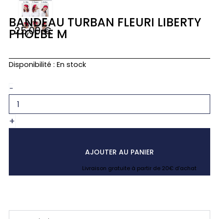
BANDEAU TURBAN FLEURI LIBERTY
25,00
€
PHOEBE M
quantité
Disponibilité :
En stock
de
Bandeau
-
turban
fleuri
liberty
+
phoebe
m
AJOUTER AU PANIER
Livraison gratuite à partir de 20€ d’achat