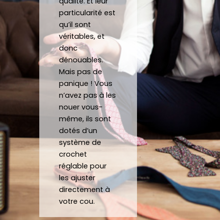
qualité. Et leur
avoir 
man
noeu
sit
particularité est
porté 
de 
d et 
Mer
qu’il sont
la 
répo
fait 
be
véritables, et
crava
nd 
gratu
co
donc
te 12 
parfa
item
j'a
dénouables.
heure
item
ent 
off
Mais pas de
s
ent à 
un 
un 
panique ! Vous
mes 
Noeu
su
n’avez pas à les
nouer vous-
atten
d sur 
ca
même, ils sont
tes.
mesu
au
dotés d’un
C’est 
re.
système de
un 
crochet
plaisir 
Je 
réglable pour
de 
reco
les ajuster
pouv
mma
directement à
oir 
nde 
votre cou.
porte
forte