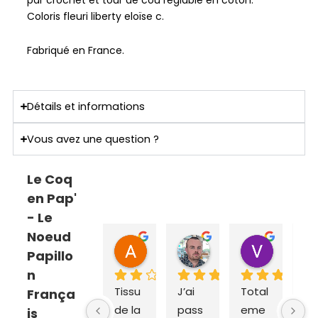
par crochet et tour de cou réglable en coton.
Coloris fleuri liberty eloïse c.
Fabriqué en France.
Détails et informations
Vous avez une question ?
Le Coq
en Pap'
- Le
Noeud
ANNE SOPHIE Bonnet
Sebastien Caillier
Valent
Papillo
il y a 2 mois
il y a 3 mois
il y a 4 m
n
Tissu 
J’ai 
Total
Ex
França
de la 
pass
eme
dit
is