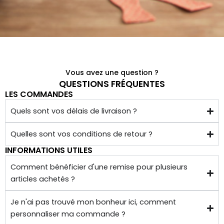
r des 
ment 
noeu
!
ds 
Merci 
papill
beau
ons/
coup 
acce
à eux 
Vous avez une question ?
ssoir
encor
QUESTIONS FRÉQUENTES
es de 
e!
LES COMMANDES
qualit
Quels sont vos délais de livraison ?
é 
conf
Quelles sont vos conditions de retour ?
ectio
INFORMATIONS UTILES
nnés 
à 
Comment bénéficier d'une remise pour plusieurs
articles achetés ?
quelq
ues 
Je n'ai pas trouvé mon bonheur ici, comment
kilom
personnaliser ma commande ?
ètres 