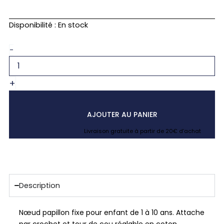
quantité
Disponibilité :
En stock
de
Noeud
-
papillon
enfant
fleuri
+
liberty
eloïse
c
AJOUTER AU PANIER
Livraison gratuite à partir de 20€ d’achat
Description
Nœud papillon fixe pour enfant de 1 à 10 ans. Attache