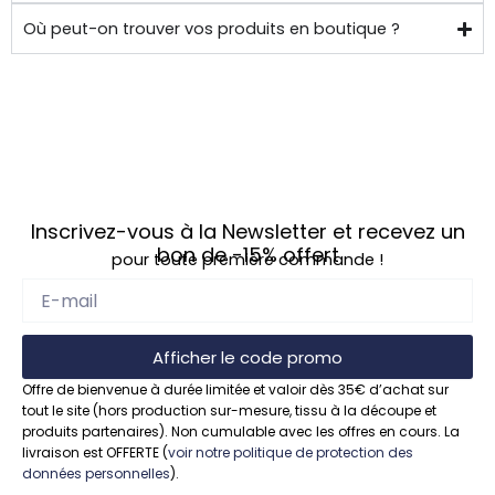
de 
Où peut-on trouver vos produits en boutique ?
chez 
soi.
Inscrivez-vous à la Newsletter et recevez un
bon de
-15%
offert
pour toute première commande !
Afficher le code promo
Offre de bienvenue à durée limitée et valoir dès 35€ d’achat sur
tout le site (hors production sur-mesure, tissu à la découpe et
produits partenaires). Non cumulable avec les offres en cours. La
livraison est OFFERTE (
voir notre politique de protection des
données personnelles
).