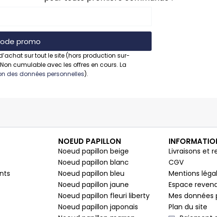
 code promo
d’achat sur tout le site (hors production sur-
 Non cumulable avec les offres en cours. La
tion des données personnelles
).
NOEUD PAPILLON
INFORMATIO
Noeud papillon beige
Livraisons et r
Noeud papillon blanc
CGV
nts
Noeud papillon bleu
Mentions léga
Noeud papillon jaune
Espace reven
s
Noeud papillon fleuri liberty
Mes données 
Noeud papillon japonais
Plan du site