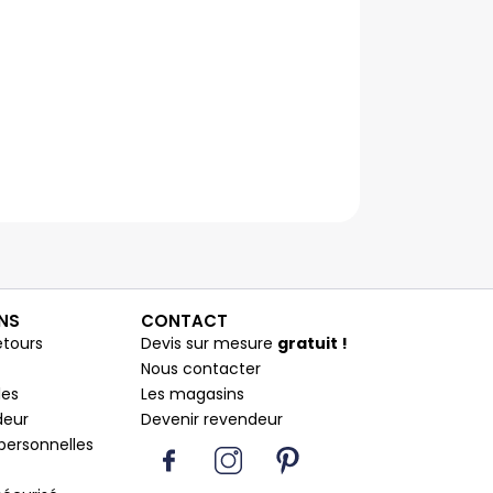
NS
CONTACT
etours
Devis sur mesure
gratuit !
Nous contacter
les
Les magasins
deur
Devenir revendeur
I
Y
I
P
personnelles
c
o
n
i