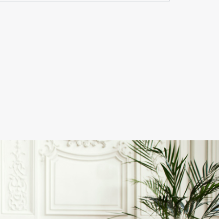
Très bien, je 
Suite à une 
recommande 
rupture de 
vivement !
stock d’un 
noeud 
papillon, j'ai 
été 
contactée, 
par télépho
pour me le 
signaler et 
proposer un
autre modèl
Le monsieur
au téléphon
a été 
charmant et
pris le temp
de demande