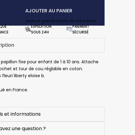
AJOUTER AU PANIER
Livraison gratuite à partir de 20€ d’achat
IQUÉ
EXPÉDITION
PAIEMENT
RANCE
SOUS 24H
SÉCURISÉ
iption
apillon fixe pour enfant de 1 à 10 ans. Attache
ochet et tour de cou réglable en coton.
 fleuri liberty eloise b.
Vincent Mahy
Pascale Le Chevanche
Sylvi
ué en France.
is
il y a 5 mois
il y a 6 mois
il y a 
Produits de 
Très satisfaite
Très bonne 
qualité et 
expérience 
ls et informations
équipe 
lors de ma 
réactive.
commande.
avez une question ?