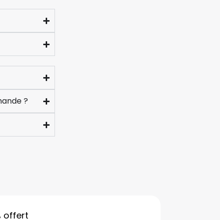
Franchement
artisan/c
erçant très 
sérieux. La 
livraison a é
très rapide 
la qualité es
au rendez-
mande ?
vous. La 
qualité en 
toute sécuri
!
%
offert