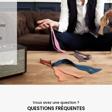
papillons/acce
fortement !
ssoires de 
Merci 
qualité 
beaucoup à 
confectionnés 
eux encore!
donc
à quelques 
kilomètres de 
t
chez soi.
Vous avez une question ?
QUESTIONS FRÉQUENTES