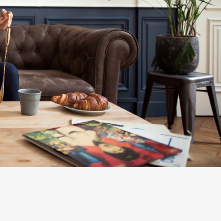
des 
renseigne
ts, afin que l
nouveau 
modèle 
corresponde
mon goût 
mais aussi à
l’occasion 
pour laquell
le noeud 
papillon allai
être porté. 
petit couac
paiement qu
était réglé 
le lendemain