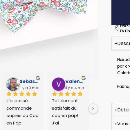
b
FABR
EN F
Descr
Nœud p
par cr
Coloris
Sebastien Caillier
Valentin Huchet
Charlotte Vandier
Fabriq
il y a 3 mois
il y a 4 mois
il y a 5 mo
J’ai passé 
Totalement 
Expédition 
commande 
satisfait du 
rapide et 
Détai
auprès du Coq 
coq en pap!
livraison dans 
en Pap’.
J’ai 
les temps. 
Vous 