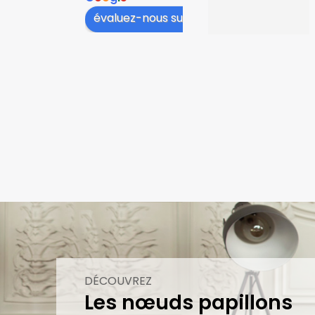
niveau du col, 
évaluez-nous sur
cela 
dépassait au 
niveau des 
cols de 
chemise, il a 
fallu plier le 
tissu. Et le 
tissu est très 
froissé et 
gondolé après 
avoir porté la 
cravate 12 
heures
DÉCOUVREZ
Les nœuds papillons