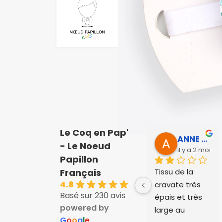
Le Coq en Pap'
ANNE SOPHIE Bonnet
- Le Noeud
il y a 2 mois
Papillon
Tissu de la 
Français
4.8
cravate très 
Basé sur 230 avis
épais et très 
powered by
large au 
G
o
o
g
l
e