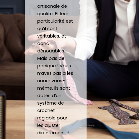
artisanale de
noeu
!
qualité. Et leur
ds 
Merci 
particularité est
papill
beau
qu’il sont
ons/
coup 
véritables, et
acce
à eux 
donc
ssoir
encor
dénouables.
es de 
e!
Mais pas de
qualit
panique ! Vous
é 
n’avez pas à les
conf
nouer vous-
ectio
même, ils sont
nnés 
dotés d’un
à 
système de
crochet
quelq
réglable pour
ues 
les ajuster
kilom
directement à
ètres 