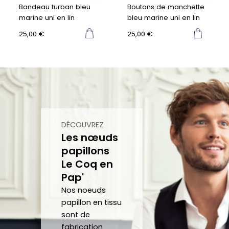
avoir 
man
noeu
sit
Bandeau turban bleu
Boutons de manchette
marine uni en lin
bleu marine uni en lin
porté 
de 
d et 
Mer
la 
répo
fait 
be
25,00
€
25,00
€
crava
nd 
gratu
co
te 12 
parfa
item
j'a
heure
item
ent 
off
s
ent à 
un 
un 
mes 
Noeu
su
atten
d sur 
ca
tes.
mesu
au
DÉCOUVREZ
Les nœuds
C’est 
re.
papillons
un 
Le Coq en
plaisir 
Je 
Pap'
de 
reco
pouv
mma
Nos noeuds
oir 
nde 
papillon en tissu
sont de
porte
forte
fabrication
r des 
ment 