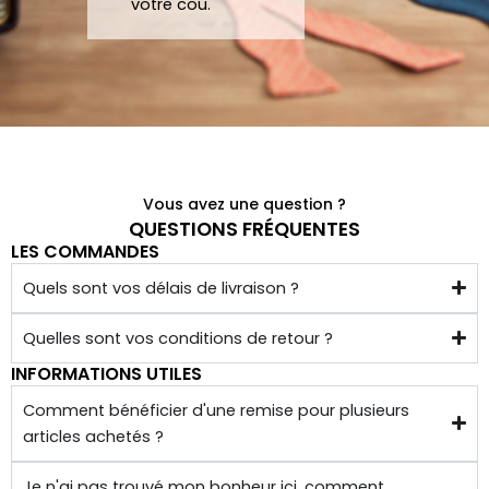
votre cou.
de 
chez 
soi.
Vous avez une question ?
QUESTIONS FRÉQUENTES
LES COMMANDES
Quels sont vos délais de livraison ?
Quelles sont vos conditions de retour ?
INFORMATIONS UTILES
Comment bénéficier d'une remise pour plusieurs
articles achetés ?
Je n'ai pas trouvé mon bonheur ici, comment