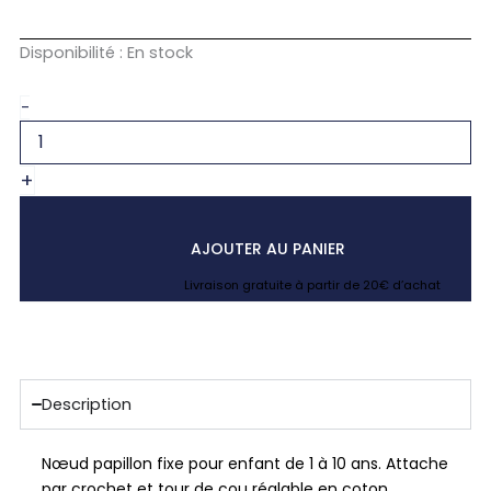
quantité
Disponibilité :
En stock
de
Noeud
-
papillon
enfant
bleu
+
marine
uni
en
lin
AJOUTER AU PANIER
Livraison gratuite à partir de 20€ d’achat
Description
Nœud papillon fixe pour enfant de 1 à 10 ans. Attache
par crochet et tour de cou réglable en coton.