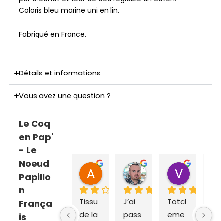
Coloris bleu marine uni en lin.
Fabriqué en France.
Détails et informations
Vous avez une question ?
Le Coq
en Pap'
- Le
Noeud
ANNE SOPHIE Bonnet
Sebastien Caillier
Valent
Papillo
il y a 2 mois
il y a 3 mois
il y a 4 m
n
Tissu 
J’ai 
Total
Ex
França
de la 
pass
eme
dit
is