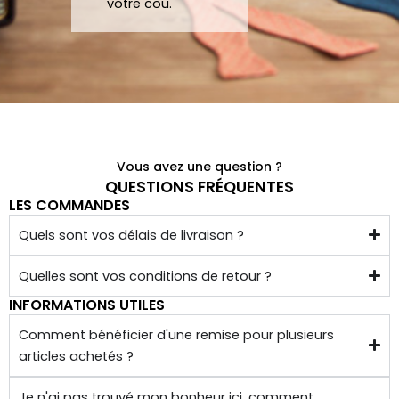
votre cou.
de 
chez 
soi.
Vous avez une question ?
QUESTIONS FRÉQUENTES
LES COMMANDES
Quels sont vos délais de livraison ?
Quelles sont vos conditions de retour ?
INFORMATIONS UTILES
Comment bénéficier d'une remise pour plusieurs
articles achetés ?
Je n'ai pas trouvé mon bonheur ici, comment