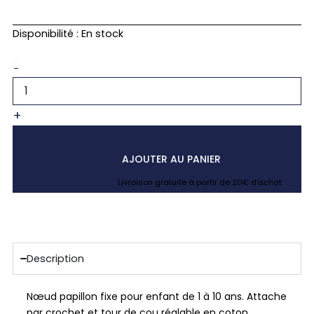
quantité
Disponibilité :
En stock
de
Noeud
-
papillon
enfant
bleu
+
canard
japonais
saki
AJOUTER AU PANIER
Livraison gratuite à partir de 20€ d’achat
Description
Nœud papillon fixe pour enfant de 1 à 10 ans. Attache
par crochet et tour de cou réglable en coton.