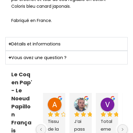
Coloris bleu canard japonais.
Fabriqué en France.
Détails et informations
Vous avez une question ?
Le Coq
en Pap'
- Le
Noeud
ANNE SOPHIE Bonnet
Sebastien Caillier
Valent
Papillo
il y a 2 mois
il y a 3 mois
il y a 4 m
n
Tissu 
J’ai 
Total
Ex
França
de la 
pass
eme
dit
is