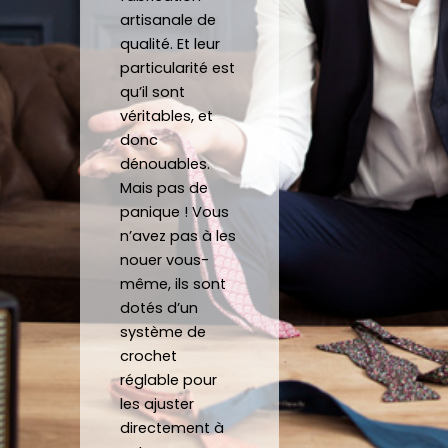
artisanale de
noeu
!
qualité. Et leur
ds 
Merci 
particularité est
papill
beau
qu’il sont
ons/
coup 
véritables, et
acce
à eux 
donc
ssoir
encor
dénouables.
es de 
e!
Mais pas de
qualit
panique ! Vous
é 
n’avez pas à les
conf
nouer vous-
ectio
même, ils sont
nnés 
dotés d’un
à 
système de
crochet
quelq
réglable pour
ues 
les ajuster
kilom
directement à
ètres 