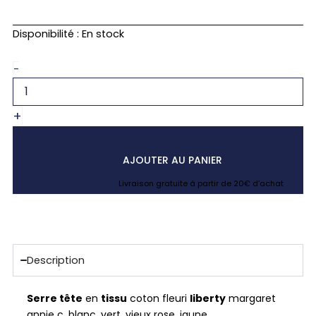
quantité
Disponibilité :
En stock
de
Serre
-
tête
fleuri
liberty
+
margaret
annie
c
AJOUTER AU PANIER
Livraison gratuite à partir de 20€ d’achat
Description
Serre tête
en
tissu
coton fleuri
liberty
margaret
annie c, blanc, vert, vieux rose, jaune.