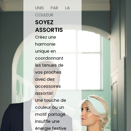
atten
d sur 
ca
tes.
mesu
au
UNIS PAR LA
C’est 
re.
COULEUR
SOYEZ
un 
ASSORTIS
plaisir 
Je 
Créez une
de 
reco
harmonie
pouv
mma
unique en
oir 
nde 
coordonnant
porte
forte
les tenues de
r des 
ment 
vos proches
noeu
!
avec des
ds 
Merci 
accessoires
papill
beau
assortis!
ons/
coup 
Une touche de
acce
à eux 
couleur ou un
ssoir
encor
motif partagé
es de 
e!
insuffle une
qualit
énergie festive