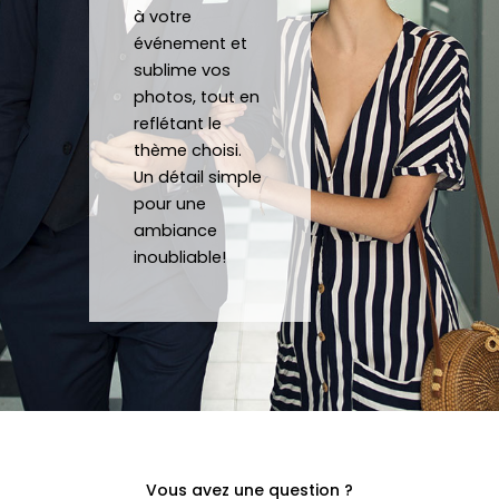
é 
à votre
conf
événement et
sublime vos
ectio
photos, tout en
nnés 
reflétant le
à 
thème choisi.
quelq
Un détail simple
ues 
pour une
kilom
ambiance
ètres 
inoubliable!
de 
chez 
soi.
Vous avez une question ?