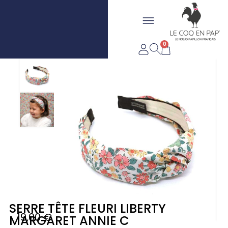
Aller
Flyout
au
LIVRAISON OFFERTE DÈS
FABRIQUÉ EN FRANCE
contenu
Menu
20€*
0
Panier
SERRE TÊTE FLEURI LIBERTY
19,00
€
MARGARET ANNIE C