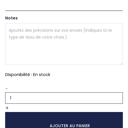
Notes
quantité
Disponibilité :
En stock
de
Coffret
-
Lui
-
noeud
+
papillon,
pochette
AJOUTER AU PANIER