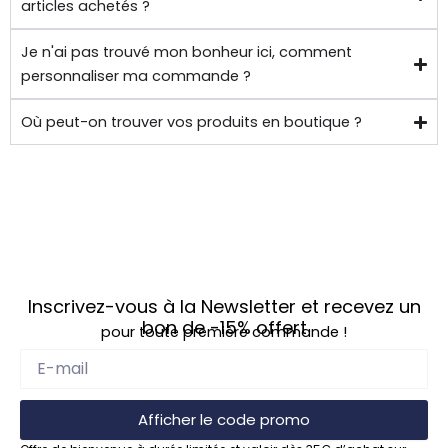
papill
beau
articles achetés ?
ons/
coup 
Je n'ai pas trouvé mon bonheur ici, comment
acce
à eux 
personnaliser ma commande ?
ssoir
encor
es de 
e!
Où peut-on trouver vos produits en boutique ?
qualit
é 
conf
ectio
nnés 
à 
quelq
Inscrivez-vous à la Newsletter et recevez un
ues 
bon de
-15%
offert
pour toute première commande !
kilom
ètres 
de 
chez 
Afficher le code promo
soi.