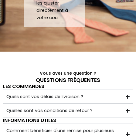
les ajuster
crava
nd 
gratu
co
directement à
te 12 
parfa
item
j'a
votre cou.
heure
item
ent 
off
s
ent à 
un 
un 
mes 
Noeu
su
atten
d sur 
ca
tes.
mesu
au
C’est 
re.
un 
Vous avez une question ?
plaisir 
Je 
QUESTIONS FRÉQUENTES
de 
reco
LES COMMANDES
pouv
mma
Quels sont vos délais de livraison ?
oir 
nde 
porte
forte
Quelles sont vos conditions de retour ?
r des 
ment 
INFORMATIONS UTILES
noeu
!
ds 
Merci 
Comment bénéficier d'une remise pour plusieurs