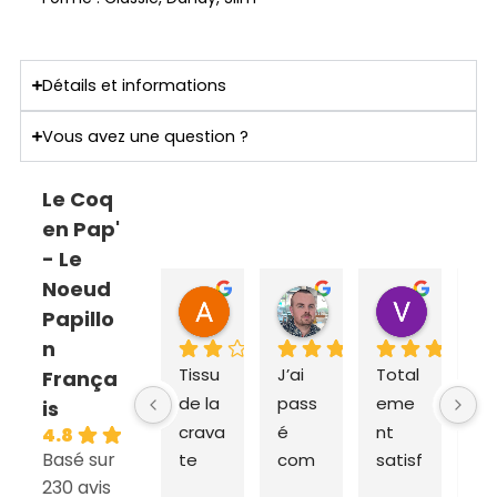
Détails et informations
Vous avez une question ?
Le Coq
en Pap'
- Le
Noeud
ANNE SOPHIE Bonnet
Sebastien Caillier
Valent
Papillo
il y a 2 mois
il y a 3 mois
il y a 4 m
n
Tissu 
J’ai 
Total
Ex
França
de la 
pass
eme
dit
is
crava
é 
nt 
ra
4.8
Basé sur
te 
com
satisf
e e
230 avis
très 
man
ait du 
liv