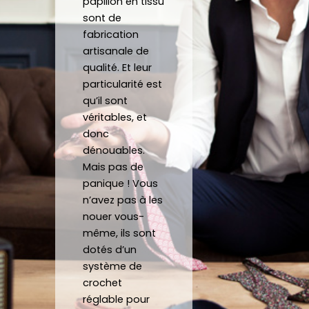
papillon en tissu
ise, il 
aux 
mon 
qu
sont de
a 
dem
maria
tio
fabrication
fallu 
ande
ge.
Pr
artisanale de
plier 
s: 
Une 
its 
qualité. Et leur
le 
devis, 
des 
for
particularité est
tissu. 
envoi
perso
s
qu’il sont
Et le 
e 
nne 
at
véritables, et
tissu 
d’éch
ayan
ues
donc
est 
antill
t le 
et 
dénouables.
très 
ons, 
cou 
co
Mais pas de
froiss
com
large, 
o
panique ! Vous
é et 
man
ils 
s a
n’avez pas à les
gond
des.
m’on 
ph
nouer vous-
olé 
La 
repris 
os 
même, ils sont
dotés d’un
après 
com
un 
sur
système de
avoir 
man
noeu
sit
crochet
porté 
de 
d et 
Mer
réglable pour
la 
répo
fait 
be